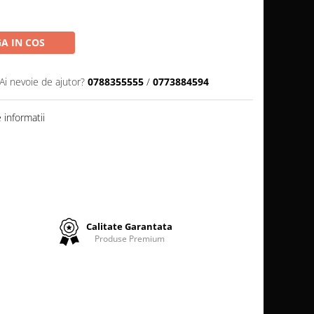
A IN COS
Ai nevoie de ajutor?
0788355555
/
0773884594
informatii
Calitate Garantata
Produse Premium