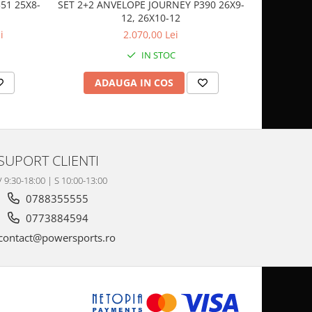
51 25X8-
SET 2+2 ANVELOPE JOURNEY P390 26X9-
CASCA
12, 26X10-12
SP
i
2.070,00 Lei
IN STOC
ADAUGA IN COS
AD
SUPORT CLIENTI
V 9:30-18:00 | S 10:00-13:00
0788355555
0773884594
contact@powersports.ro