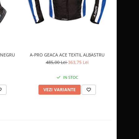
OCHELARI
 NEGRU
A-PRO GEACA ACE TEXTIL ALBASTRU
2
485,00 Lei
363,75 Lei
IN STOC
AD
VEZI VARIANTE