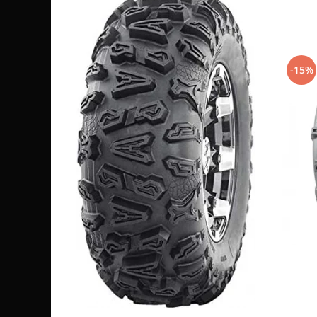
Sistem de Frânare
Discuri
Etriere
-15%
Placute
Pompe
Repartitoare
Suspensie & Direcție
Amortizor
Bieleta
Brate
Bucsi
Burduf
Butuci
Cabluri comenzi
Capete Bara
Caseta acceleratie