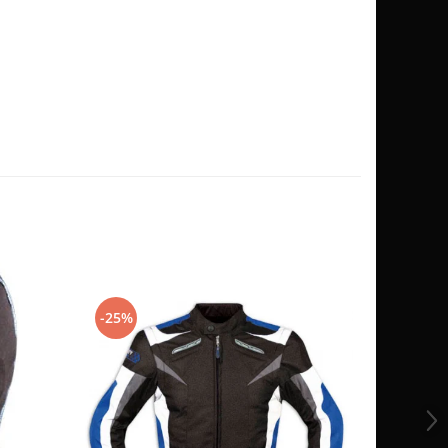
-25%
-10%