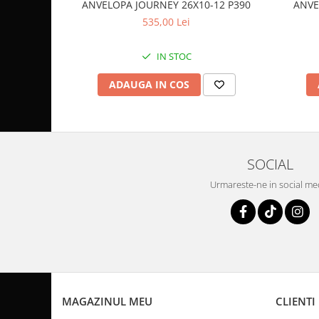
Coloana directie
ANVELOPA JOURNEY 26X10-12 P390
ANVE
Culbutor admisie
535,00 Lei
Fuzete
IN STOC
Ghidoane
Pivoti
ADAUGA IN COS
Rulmenti
Simering
Surub Bascula
Telescoape
SOCIAL
Alimentare, Admisie & Evacuare
Urmareste-ne in social me
Admisie
ARC Toba
Carburator
Evacuare
Filtre aer
FILTRU BENZINA
MAGAZINUL MEU
CLIENTI
Injectoare