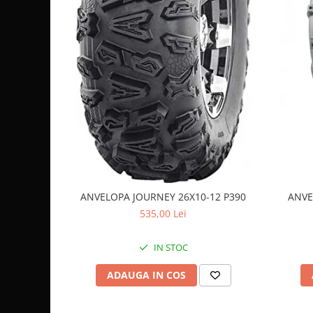
Coloana directie
Culbutor admisie
Fuzete
Ghidoane
Pivoti
Rulmenti
Simering
Surub Bascula
Telescoape
Alimentare, Admisie & Evacuare
Admisie
ANVELOPA JOURNEY 26X10-12 P390
ANVE
ARC Toba
535,00 Lei
Carburator
Evacuare
IN STOC
Filtre aer
ADAUGA IN COS
FILTRU BENZINA
Injectoare