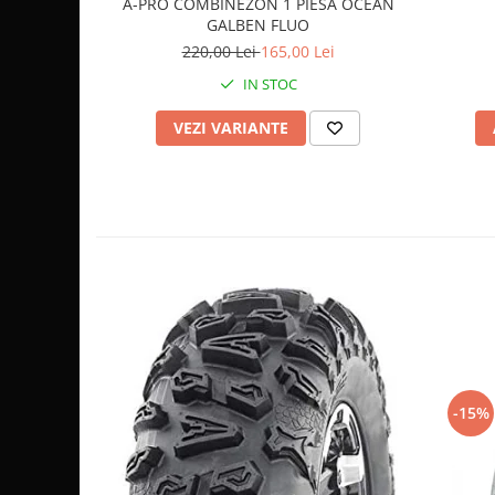
A-PRO COMBINEZON 1 PIESA OCEAN
GALBEN FLUO
Sistem de Frânare
220,00 Lei
165,00 Lei
Discuri
IN STOC
Etriere
Placute
VEZI VARIANTE
Pompe
Repartitoare
Suspensie & Direcție
Amortizor
Bieleta
Brate
Bucsi
Burduf
Butuci
Cabluri comenzi
-15%
Capete Bara
Caseta acceleratie