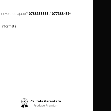
i nevoie de ajutor?
0788355555
/
0773884594
informatii
Calitate Garantata
Produse Premium