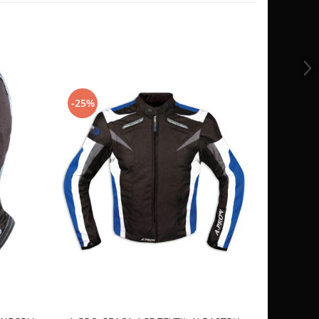
-25%
-10%