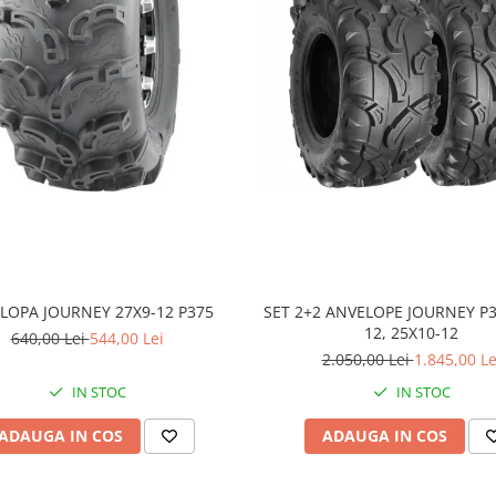
LOPA JOURNEY 27X9-12 P375
SET 2+2 ANVELOPE JOURNEY P3
12, 25X10-12
640,00 Lei
544,00 Lei
2.050,00 Lei
1.845,00 Le
IN STOC
IN STOC
ADAUGA IN COS
ADAUGA IN COS