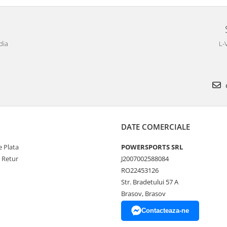
dia
L-
DATE COMERCIALE
 Plata
POWERSPORTS SRL
e Retur
J2007002588084
RO22453126
Str. Bradetului 57 A
Brasov, Brasov
Contacteaza-ne