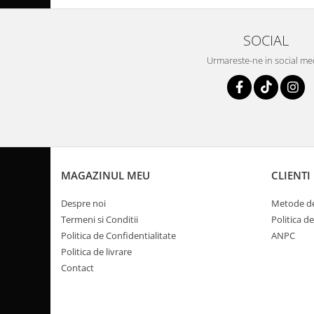
Pompa Benzina
Pompa Presiune
SOCIAL
Robinet benzina
Sistem Alimentare
Urmareste-ne in social me
Sonda Combustibil
CFMOTO
Linhai
Piese Snowmobil
Plastice
MAGAZINUL MEU
CLIENTI
Aparatoare
Aripi
Despre noi
Metode de
Carcase
Termeni si Conditii
Politica d
Carene
Politica de Confidentialitate
ANPC
Politica de livrare
Cleme
Contact
Masti
Praguri
Sistem de Răcire