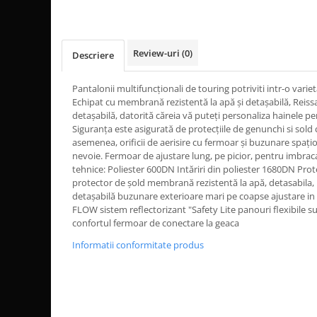
Dama
MOTORAS CUPLARE 4X4
Mansoane Moto
Copii
Planetare
Parbrize moto
Genti/Rucsacuri
Transmisie, Variator & Ambreiaj
Pedale si Scarite
Review-uri
(0)
Descriere
Proiectoare
ATV/Quad
Ambreiaj
Scule
Curele
Cagule/Masti
Pantalonii multifuncționali de touring potriviti intr-o varie
Suveniruri
Fulie Variator
Echipat cu membrană rezistentă la apă și detașabilă, Reiss
Casual
Transport
Intinzatoare Lant
detașabilă, datorită căreia vă puteți personaliza hainele pe
Blugi
Siguranța este asigurată de protecțiile de genunchi si sold 
Uleiuri
Motor Transmisie
asemenea, orificii de aerisire cu fermoar și buzunare spațio
Camasi
ACCESORII SNOWMOBIL
Oala ambreiaj
nevoie. Fermoar de ajustare lung, pe picior, pentru imbrac
Sepci
tehnice: Poliester 600DN Intăriri din poliester 1680DN Pr
PATINA GHIDAJ
INTRETINERE MOTO & ATV
Copii
protector de șold membrană rezistentă la apă, detasabila,
Pinioane
detașabilă buzunare exterioare mari pe coapse ajustare in t
Casti
Piulita ambreiaj & diferential
FLOW sistem reflectorizant "Safety Lite panouri flexibile 
Protectii
confortul fermoar de conectare la geaca
Role Variator
OCHELARI
Schimbatoare Viteza
Informatii conformitate produs
ATV - QUAD
Slider fulie
Copii
Tamburi Ambreiaj
Cross - Enduro
Variatoare
Strada