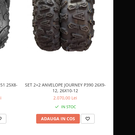
51 25X8-
SET 2+2 ANVELOPE JOURNEY P390 26X9-
CASCA
12, 26X10-12
SP
i
2.070,00 Lei
IN STOC
ADAUGA IN COS
AD