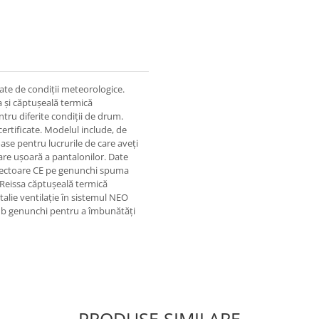
tate de condiții meteorologice.
a și căptușeală termică
ntru diferite condiții de drum.
certificate. Modelul include, de
ase pentru lucrurile de care aveți
are ușoară a pantalonilor. Date
otectoare CE pe genunchi spuma
 Reissa căptușeală termică
alie ventilație în sistemul NEO
sub genunchi pentru a îmbunătăți