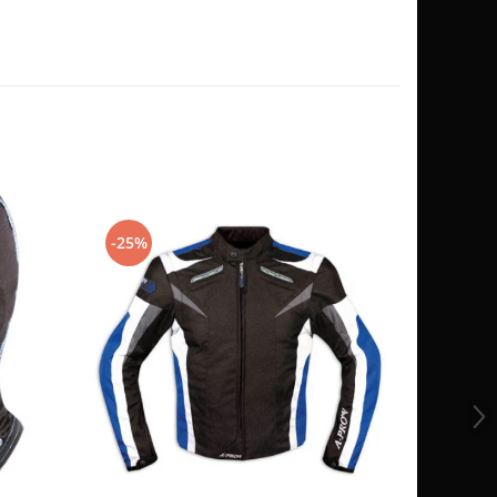
-25%
-10%