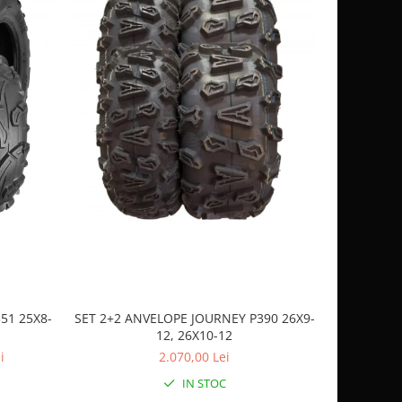
51 25X8-
SET 2+2 ANVELOPE JOURNEY P390 26X9-
CASCA
12, 26X10-12
SP
i
2.070,00 Lei
IN STOC