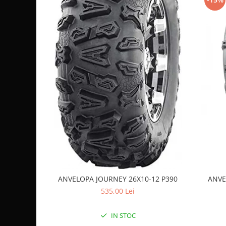
Sistem de Frânare
Discuri
Etriere
Placute
Pompe
Repartitoare
Suspensie & Direcție
Amortizor
Bieleta
Brate
Bucsi
Burduf
Butuci
ANVELOPA JOURNEY 26X10-12 P390
ANVE
Cabluri comenzi
535,00 Lei
Capete Bara
Caseta acceleratie
IN STOC