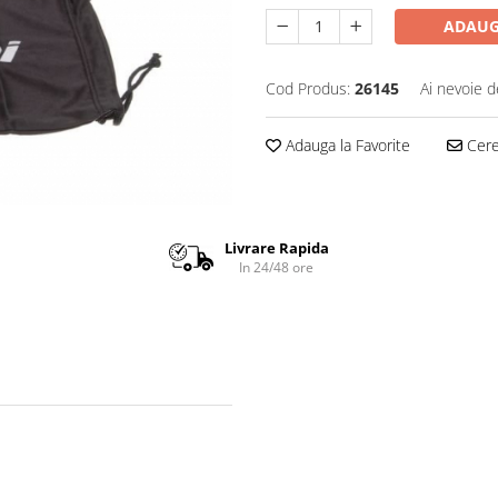
ADAUG
Cod Produs:
26145
Ai nevoie d
Adauga la Favorite
Cere 
Livrare Rapida
In 24/48 ore