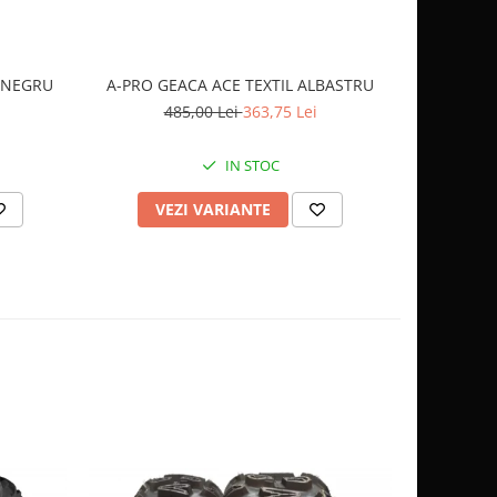
OCHELARI
 NEGRU
A-PRO GEACA ACE TEXTIL ALBASTRU
2
485,00 Lei
363,75 Lei
IN STOC
AD
VEZI VARIANTE