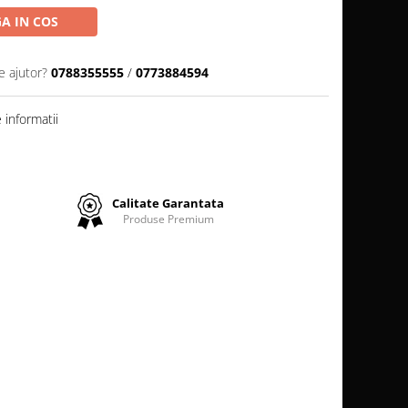
A IN COS
e ajutor?
0788355555
/
0773884594
informatii
Calitate Garantata
Produse Premium