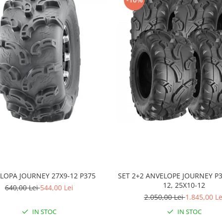
LOPA JOURNEY 27X9-12 P375
SET 2+2 ANVELOPE JOURNEY P3
12, 25X10-12
640,00 Lei
544,00 Lei
2.050,00 Lei
1.845,00 Le
IN STOC
IN STOC