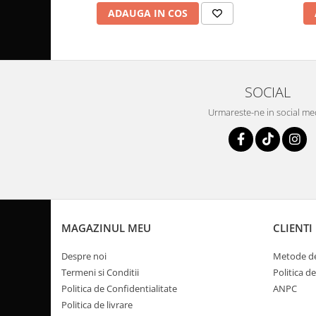
Coloana directie
ADAUGA IN COS
Culbutor admisie
Fuzete
Ghidoane
Pivoti
SOCIAL
Rulmenti
Simering
Urmareste-ne in social me
Surub Bascula
Telescoape
Alimentare, Admisie & Evacuare
Admisie
ARC Toba
Carburator
MAGAZINUL MEU
CLIENTI
Evacuare
Despre noi
Metode de
Filtre aer
Termeni si Conditii
Politica d
FILTRU BENZINA
Politica de Confidentialitate
ANPC
Injectoare
Politica de livrare