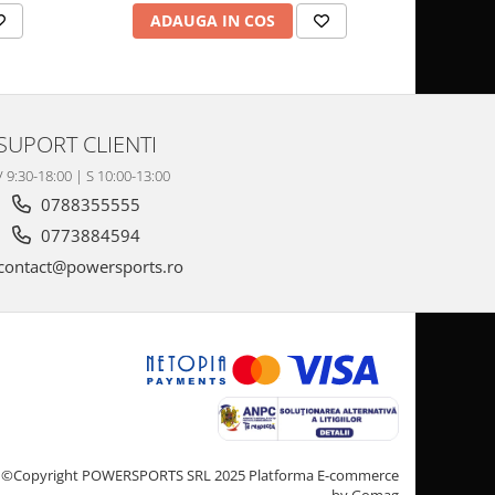
ADAUGA IN COS
AD
SUPORT CLIENTI
V 9:30-18:00 | S 10:00-13:00
0788355555
0773884594
contact@powersports.ro
©Copyright POWERSPORTS SRL 2025
Platforma E-commerce