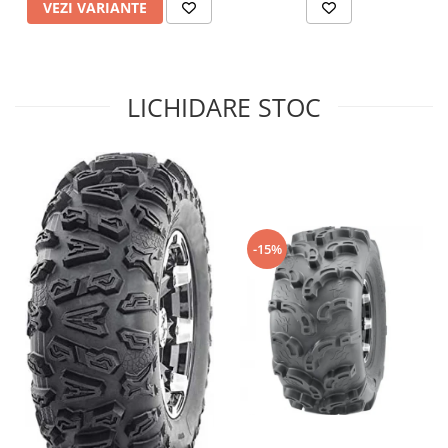
VEZI VARIANTE
Sistem de Frânare
Discuri
Etriere
LICHIDARE STOC
Placute
Pompe
Repartitoare
Suspensie & Direcție
Amortizor
Bieleta
-15%
Brate
Bucsi
Burduf
Butuci
Cabluri comenzi
Capete Bara
Caseta acceleratie