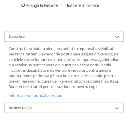
Dama
MOTORAS CUPLARE 4X4
Mansoane Moto
Adauga la Favorite
Cere informatii
Copii
Planetare
Parbrize moto
Genti/Rucsacuri
Transmisie, Variator & Ambreiaj
Pedale si Scarite
Proiectoare
ATV/Quad
Ambreiaj
Scule
Curele
Cagule/Masti
Descriere
Suveniruri
Fulie Variator
Casual
Transport
Intinzatoare Lant
Constructia sculptata ofera un confort exceptional si vizibilitate
Blugi
Uleiuri
Motor Transmisie
periferica. Sistemul exterior de pozitionare asigura o fixare sigura.
Camasi
Lentilele Lexan fumurii ce contin protectie impotriva zgarieturilor
ACCESORII SNOWMOBIL
Oala ambreiaj
si a razelor UV sunt corecte din punct de vedere optic (lentila
Sepci
PATINA GHIDAJ
INTRETINERE MOTO & ATV
incolora inclusa). Sistem de ventilare inovator pentru aerisire
Copii
optima. Rama perforata ofera o buna circulatie a aerului pentru
Pinioane
prevenirea aburirii. Curea de fixare din silicon ce poate fi ajustata.
Casti
Piulita ambreiaj & diferential
Buret in trei straturi pentru pozitionare. pentru copii
Protectii
Role Variator
Informatii conformitate produs
OCHELARI
Schimbatoare Viteza
ATV - QUAD
Slider fulie
Review-uri
(0)
Copii
Tamburi Ambreiaj
Cross - Enduro
Variatoare
Strada