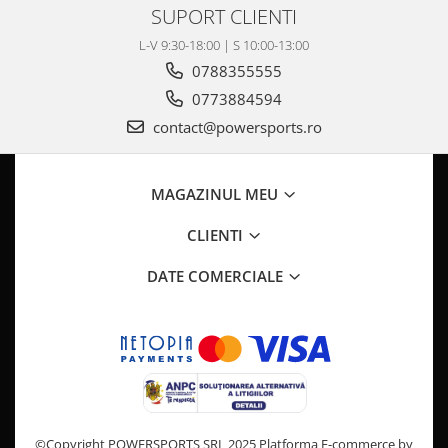
Pompa Benzina
SUPORT CLIENTI
Pompa Presiune
L-V 9:30-18:00 | S 10:00-13:00
Robinet benzina
0788355555
Sistem Alimentare
0773884594
Sonda Combustibil
contact@powersports.ro
CFMOTO
Linhai
MAGAZINUL MEU
Piese Snowmobil
Plastice
CLIENTI
Aparatoare
DATE COMERCIALE
Aripi
Carcase
Carene
Cleme
Masti
Praguri
Sistem de Răcire
©Copyright POWERSPORTS SRL 2025
Platforma E-commerce by