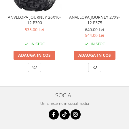
Coloana directie
Culbutor admisie
Fuzete
ANVELOPA JOURNEY 26X10-
ANVELOPA JOURNEY 27X9-
12 P390
12 P375
Ghidoane
535,00 Lei
640,00 Lei
Pivoti
544,00 Lei
Rulmenti
IN STOC
IN STOC
Simering
Surub Bascula
ADAUGA IN COS
ADAUGA IN COS
Telescoape
Alimentare, Admisie & Evacuare
Admisie
ARC Toba
Carburator
SOCIAL
Evacuare
Urmareste-ne in social media
Filtre aer
FILTRU BENZINA
Injectoare