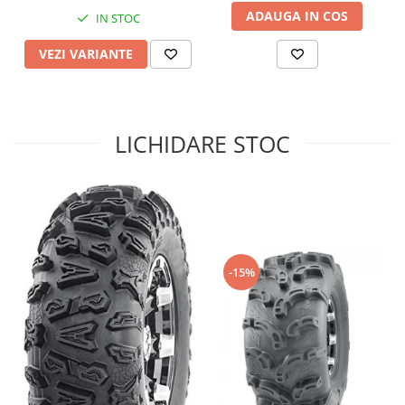
ADAUGA IN COS
IN STOC
Sistem de Frânare
Discuri
VEZI VARIANTE
Etriere
Placute
Pompe
LICHIDARE STOC
Repartitoare
Suspensie & Direcție
Amortizor
Bieleta
Brate
Bucsi
-15%
Burduf
Butuci
Cabluri comenzi
Capete Bara
Caseta acceleratie