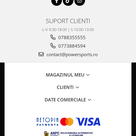
Pompa Benzina
Pompa Presiune
Robinet benzina
SUPORT CLIENTI
Sistem Alimentare
L-V 9:30-18:00 | S 10:00-13:00
Sonda Combustibil
0788355555
CFMOTO
0773884594
Linhai
contact@powersports.ro
Piese Snowmobil
Plastice
MAGAZINUL MEU
Aparatoare
Aripi
CLIENTI
Carcase
DATE COMERCIALE
Carene
Cleme
Masti
Praguri
Sistem de Răcire