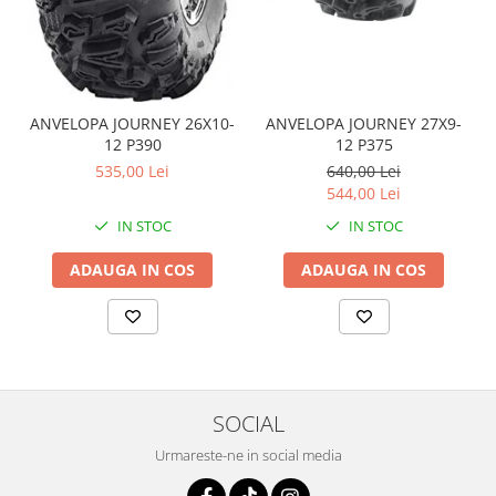
Coloana directie
Culbutor admisie
Fuzete
Ghidoane
Pivoti
ANVELOPA JOURNEY 26X10-
ANVELOPA JOURNEY 27X9-
12 P390
12 P375
Rulmenti
535,00 Lei
640,00 Lei
Simering
544,00 Lei
Surub Bascula
IN STOC
IN STOC
Telescoape
Alimentare, Admisie & Evacuare
ADAUGA IN COS
ADAUGA IN COS
Admisie
ARC Toba
Carburator
Evacuare
Filtre aer
SOCIAL
FILTRU BENZINA
Urmareste-ne in social media
Injectoare