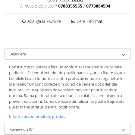
Dama
MOTORAS CUPLARE 4X4
Mansoane Moto
Ai nevoie de ajutor?
0788355555
/
0773884594
Copii
Planetare
Parbrize moto
Genti/Rucsacuri
Transmisie, Variator & Ambreiaj
Pedale si Scarite
Adauga la Favorite
Cere informatii
Proiectoare
ATV/Quad
Ambreiaj
Scule
Curele
Cagule/Masti
Suveniruri
Fulie Variator
Casual
Transport
Intinzatoare Lant
Blugi
Descriere
Uleiuri
Motor Transmisie
Camasi
ACCESORII SNOWMOBIL
Oala ambreiaj
Constructia sculptata ofera un confort exceptional si vizibilitate
Sepci
PATINA GHIDAJ
INTRETINERE MOTO & ATV
periferica. Sistemul exterior de pozitionare asigura o fixare sigura.
Copii
Lentilele Lexan fumurii ce contin protectie impotriva zgarieturilor
Pinioane
si a razelor UV sunt corecte din punct de vedere optic (lentila
Casti
Piulita ambreiaj & diferential
incolora inclusa). Sistem de ventilare inovator pentru aerisire
Protectii
optima. Rama perforata ofera o buna circulatie a aerului pentru
Role Variator
prevenirea aburirii. Curea de fixare din silicon ce poate fi ajustata.
OCHELARI
Schimbatoare Viteza
Buret in trei straturi pentru pozitionare.
ATV - QUAD
Slider fulie
Informatii conformitate produs
Copii
Tamburi Ambreiaj
Cross - Enduro
Variatoare
Review-uri
(0)
Strada