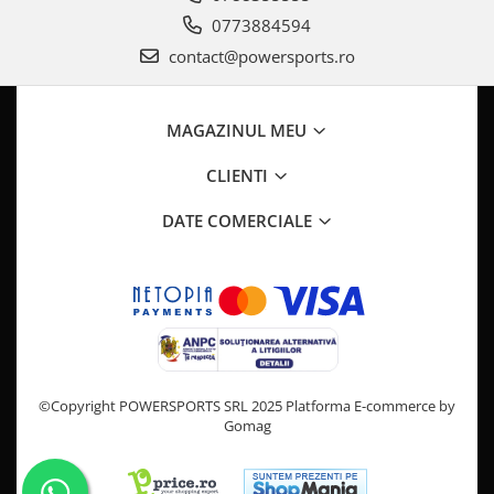
Pompa Benzina
0773884594
Pompa Presiune
contact@powersports.ro
Robinet benzina
Sistem Alimentare
Sonda Combustibil
MAGAZINUL MEU
CFMOTO
CLIENTI
Linhai
Piese Snowmobil
DATE COMERCIALE
Plastice
Aparatoare
Aripi
Carcase
Carene
Cleme
©Copyright POWERSPORTS SRL 2025
Platforma E-commerce by
Masti
Gomag
Praguri
Sistem de Răcire