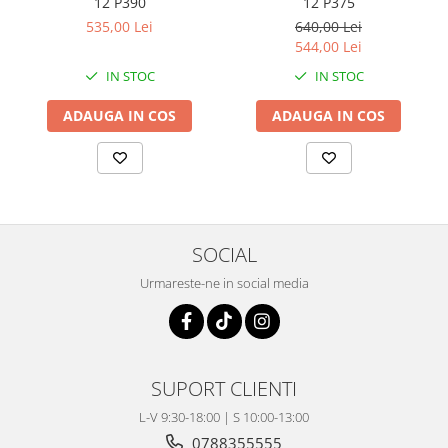
12 P390
12 P375
Coloana directie
535,00 Lei
640,00 Lei
Culbutor admisie
544,00 Lei
Fuzete
IN STOC
IN STOC
Ghidoane
Pivoti
ADAUGA IN COS
ADAUGA IN COS
Rulmenti
Simering
Surub Bascula
Telescoape
Alimentare, Admisie & Evacuare
SOCIAL
Admisie
Urmareste-ne in social media
ARC Toba
Carburator
Evacuare
Filtre aer
SUPORT CLIENTI
FILTRU BENZINA
L-V 9:30-18:00 | S 10:00-13:00
Injectoare
0788355555