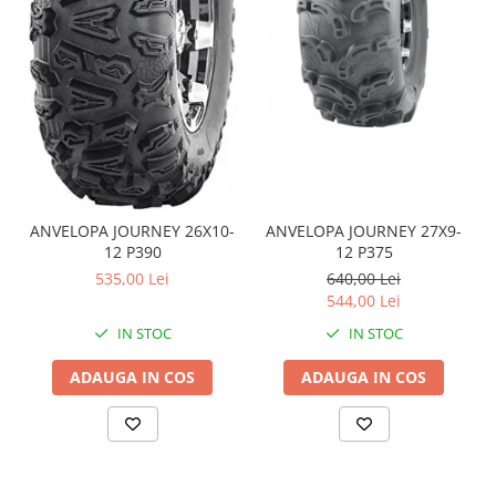
Coloana directie
Culbutor admisie
Fuzete
Ghidoane
Pivoti
Rulmenti
Simering
Surub Bascula
ANVELOPA JOURNEY 26X10-
ANVELOPA JOURNEY 27X9-
Telescoape
12 P390
12 P375
Alimentare, Admisie & Evacuare
535,00 Lei
640,00 Lei
Admisie
544,00 Lei
ARC Toba
IN STOC
IN STOC
Carburator
ADAUGA IN COS
ADAUGA IN COS
Evacuare
Filtre aer
FILTRU BENZINA
Injectoare