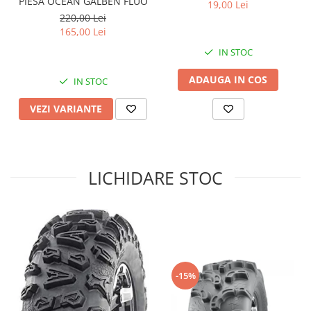
PIESA OCEAN GALBEN FLUO
19,00 Lei
220,00 Lei
Sistem de Frânare
165,00 Lei
Discuri
IN STOC
Etriere
Placute
ADAUGA IN COS
IN STOC
Pompe
VEZI VARIANTE
Repartitoare
Suspensie & Direcție
Amortizor
Bieleta
LICHIDARE STOC
Brate
Bucsi
Burduf
Butuci
Cabluri comenzi
-15%
Capete Bara
Caseta acceleratie