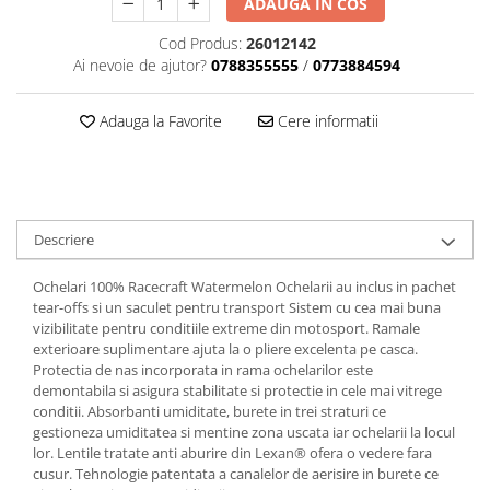
Dama
MOTORAS CUPLARE 4X4
Mansoane Moto
ADAUGA IN COS
Copii
Planetare
Parbrize moto
Cod Produs:
26012142
Genti/Rucsacuri
Transmisie, Variator & Ambreiaj
Pedale si Scarite
Ai nevoie de ajutor?
0788355555
/
0773884594
Proiectoare
ATV/Quad
Ambreiaj
Scule
Adauga la Favorite
Cere informatii
Curele
Cagule/Masti
Suveniruri
Fulie Variator
Casual
Transport
Intinzatoare Lant
Blugi
Uleiuri
Motor Transmisie
Camasi
ACCESORII SNOWMOBIL
Oala ambreiaj
Descriere
Sepci
PATINA GHIDAJ
INTRETINERE MOTO & ATV
Copii
Ochelari 100% Racecraft Watermelon Ochelarii au inclus in pachet
Pinioane
tear-offs si un saculet pentru transport Sistem cu cea mai buna
Casti
Piulita ambreiaj & diferential
vizibilitate pentru conditiile extreme din motosport. Ramale
Protectii
Role Variator
exterioare suplimentare ajuta la o pliere excelenta pe casca.
OCHELARI
Protectia de nas incorporata in rama ochelarilor este
Schimbatoare Viteza
demontabila si asigura stabilitate si protectie in cele mai vitrege
ATV - QUAD
Slider fulie
conditii. Absorbanti umiditate, burete in trei straturi ce
Copii
gestioneza umiditatea si mentine zona uscata iar ochelarii la locul
Tamburi Ambreiaj
lor. Lentile tratate anti aburire din Lexan® ofera o vedere fara
Cross - Enduro
Variatoare
cusur. Tehnologie patentata a canalelor de aerisire in burete ce
Strada