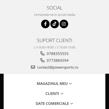
Pompa Benzina
SOCIAL
Pompa Presiune
Robinet benzina
Urmareste-ne in social media
Sistem Alimentare
Sonda Combustibil
CFMOTO
SUPORT CLIENTI
Linhai
L-V 9:30-18:00 | S 10:00-13:00
Piese Snowmobil
0788355555
Plastice
0773884594
Aparatoare
contact@powersports.ro
Aripi
Carcase
Carene
MAGAZINUL MEU
Cleme
CLIENTI
Masti
Praguri
DATE COMERCIALE
Sistem de Răcire