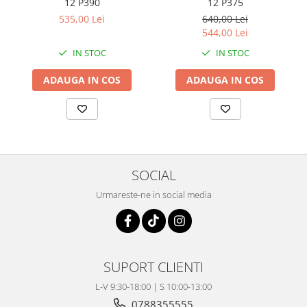
12 P390
12 P375
Coloana directie
535,00 Lei
640,00 Lei
Culbutor admisie
544,00 Lei
Fuzete
IN STOC
IN STOC
Ghidoane
Pivoti
ADAUGA IN COS
ADAUGA IN COS
Rulmenti
Simering
Surub Bascula
Telescoape
Alimentare, Admisie & Evacuare
SOCIAL
Admisie
Urmareste-ne in social media
ARC Toba
Carburator
Evacuare
Filtre aer
SUPORT CLIENTI
FILTRU BENZINA
L-V 9:30-18:00 | S 10:00-13:00
Injectoare
0788355555