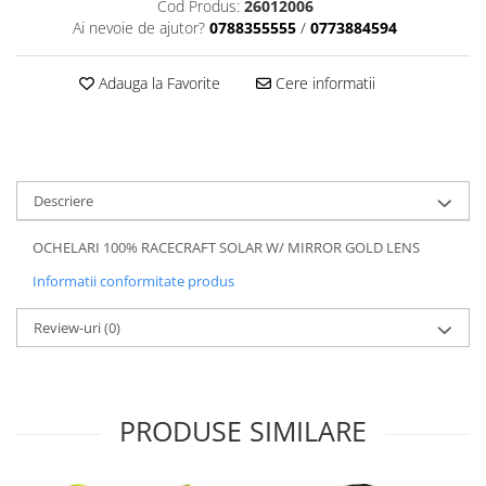
Dama
MOTORAS CUPLARE 4X4
Mansoane Moto
Cod Produs:
26012006
Ai nevoie de ajutor?
0788355555
/
0773884594
Copii
Planetare
Parbrize moto
Genti/Rucsacuri
Transmisie, Variator & Ambreiaj
Pedale si Scarite
Adauga la Favorite
Cere informatii
Proiectoare
ATV/Quad
Ambreiaj
Scule
Curele
Cagule/Masti
Suveniruri
Fulie Variator
Casual
Transport
Intinzatoare Lant
Blugi
Uleiuri
Descriere
Motor Transmisie
Camasi
ACCESORII SNOWMOBIL
Oala ambreiaj
OCHELARI 100% RACECRAFT SOLAR W/ MIRROR GOLD LENS
Sepci
PATINA GHIDAJ
INTRETINERE MOTO & ATV
Copii
Informatii conformitate produs
Pinioane
Casti
Piulita ambreiaj & diferential
Review-uri
(0)
Protectii
Role Variator
OCHELARI
Schimbatoare Viteza
ATV - QUAD
Slider fulie
PRODUSE SIMILARE
Copii
Tamburi Ambreiaj
Cross - Enduro
Variatoare
Strada