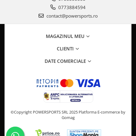
Pompa Benzina
0773884594
Pompa Presiune
contact@powersports.ro
Robinet benzina
Sistem Alimentare
Sonda Combustibil
MAGAZINUL MEU
CFMOTO
CLIENTI
Linhai
Piese Snowmobil
DATE COMERCIALE
Plastice
Aparatoare
Aripi
Carcase
Carene
Cleme
©Copyright POWERSPORTS SRL 2025
Platforma E-commerce by
Masti
Gomag
Praguri
Sistem de Răcire