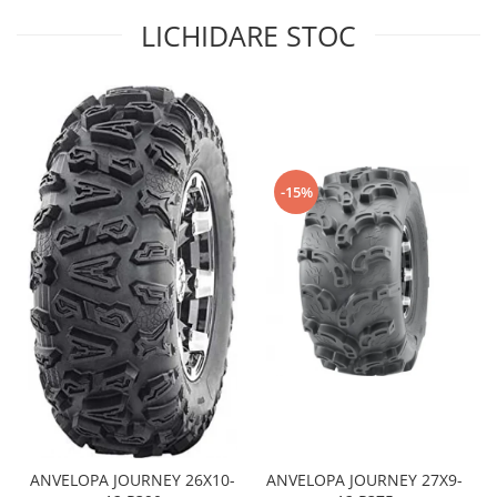
LICHIDARE STOC
Sistem de Frânare
Discuri
Etriere
Placute
Pompe
Repartitoare
-15%
Suspensie & Direcție
Amortizor
Bieleta
Brate
Bucsi
Burduf
Butuci
Cabluri comenzi
Capete Bara
Caseta acceleratie
ANVELOPA JOURNEY 26X10-
ANVELOPA JOURNEY 27X9-