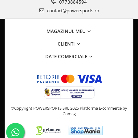
Pompa Benzina
0773884594
Pompa Presiune
contact@powersports.ro
Robinet benzina
Sistem Alimentare
MAGAZINUL MEU
Sonda Combustibil
CFMOTO
CLIENTI
Linhai
DATE COMERCIALE
Piese Snowmobil
Plastice
Aparatoare
Aripi
Carcase
Carene
©Copyright POWERSPORTS SRL 2025
Platforma E-commerce by
Cleme
Gomag
Masti
Praguri
Sistem de Răcire