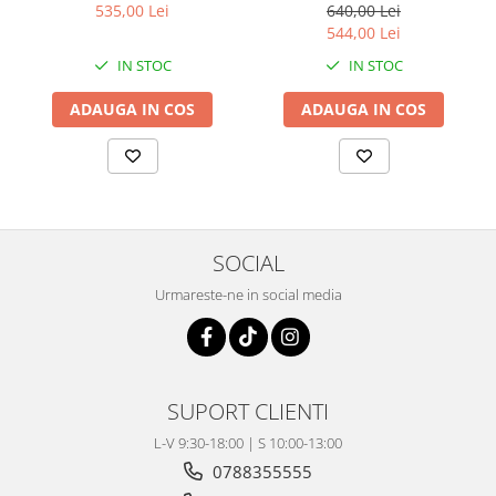
Coloana directie
535,00 Lei
640,00 Lei
544,00 Lei
Culbutor admisie
Fuzete
IN STOC
IN STOC
Ghidoane
ADAUGA IN COS
ADAUGA IN COS
Pivoti
Rulmenti
Simering
Surub Bascula
Telescoape
SOCIAL
Alimentare, Admisie & Evacuare
Urmareste-ne in social media
Admisie
ARC Toba
Carburator
Evacuare
SUPORT CLIENTI
Filtre aer
FILTRU BENZINA
L-V 9:30-18:00 | S 10:00-13:00
Injectoare
0788355555