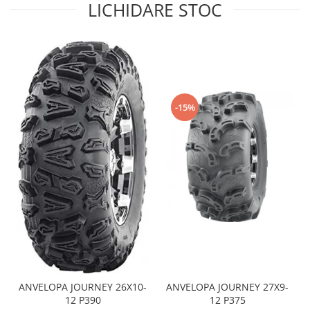
LICHIDARE STOC
Sistem de Frânare
Discuri
Etriere
Placute
Pompe
-15%
Repartitoare
Suspensie & Direcție
Amortizor
Bieleta
Brate
Bucsi
Burduf
Butuci
Cabluri comenzi
Capete Bara
ANVELOPA JOURNEY 26X10-
ANVELOPA JOURNEY 27X9-
Caseta acceleratie
12 P390
12 P375