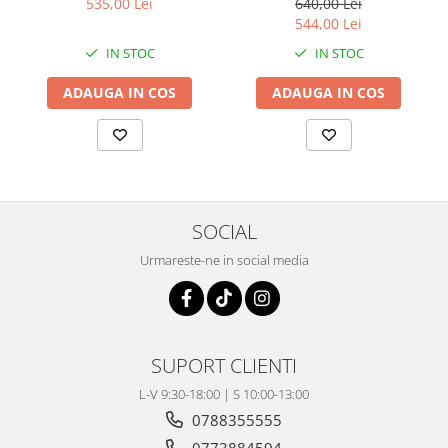
535,00 Lei
640,00 Lei
Coloana directie
544,00 Lei
Culbutor admisie
IN STOC
IN STOC
Fuzete
Ghidoane
ADAUGA IN COS
ADAUGA IN COS
Pivoti
Rulmenti
Simering
Surub Bascula
Telescoape
SOCIAL
Alimentare, Admisie & Evacuare
Urmareste-ne in social media
Admisie
ARC Toba
Carburator
Evacuare
SUPORT CLIENTI
Filtre aer
L-V 9:30-18:00 | S 10:00-13:00
FILTRU BENZINA
0788355555
Injectoare
0773884594