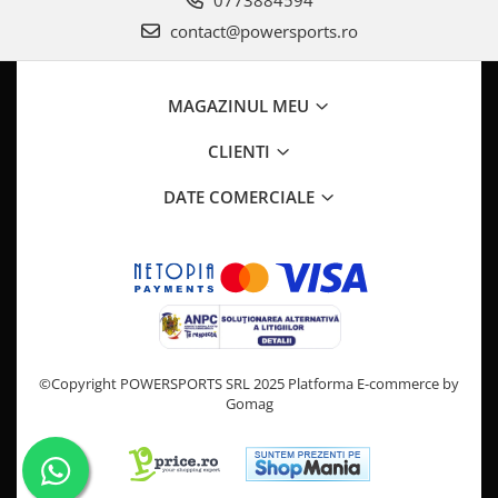
Pompa Benzina
contact@powersports.ro
Pompa Presiune
Robinet benzina
Sistem Alimentare
MAGAZINUL MEU
Sonda Combustibil
CFMOTO
CLIENTI
Linhai
DATE COMERCIALE
Piese Snowmobil
Plastice
Aparatoare
Aripi
Carcase
Carene
©Copyright POWERSPORTS SRL 2025
Platforma E-commerce by
Cleme
Gomag
Masti
Praguri
Sistem de Răcire