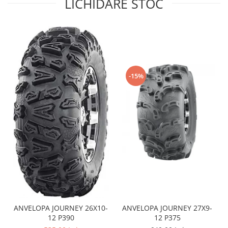
LICHIDARE STOC
Sistem de Frânare
Discuri
Etriere
Placute
Pompe
-15%
Repartitoare
Suspensie & Direcție
Amortizor
Bieleta
Brate
Bucsi
Burduf
Butuci
Cabluri comenzi
Capete Bara
ANVELOPA JOURNEY 26X10-
ANVELOPA JOURNEY 27X9-
Caseta acceleratie
12 P390
12 P375