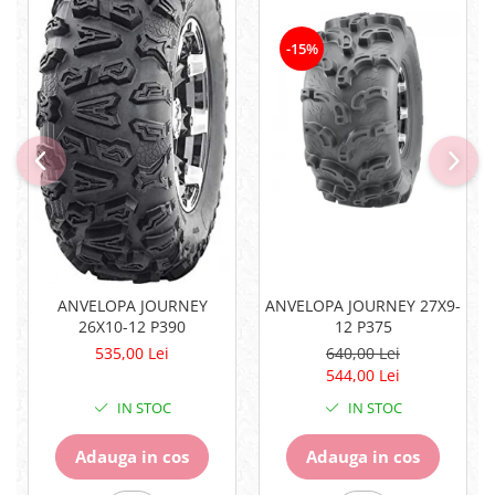
Pompe
Repartitoare
-15%
Suspensie & Direcție
Amortizor
Bieleta
Brate
Bucsi
Burduf
Butuci
Cabluri comenzi
Capete Bara
ANVELOPA JOURNEY
ANVELOPA JOURNEY 27X9-
Caseta acceleratie
26X10-12 P390
12 P375
Coloana directie
535,00 Lei
640,00 Lei
Culbutor admisie
544,00 Lei
Fuzete
IN STOC
IN STOC
Ghidoane
Pivoti
Adauga in cos
Adauga in cos
Rulmenti
Simering