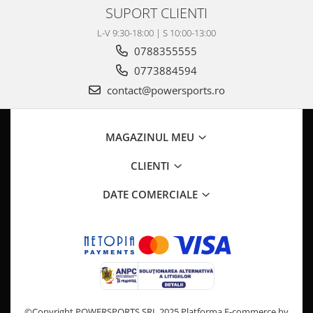
Pompa Benzina
SUPORT CLIENTI
Pompa Presiune
L-V 9:30-18:00 | S 10:00-13:00
Robinet benzina
0788355555
Sistem Alimentare
0773884594
Sonda Combustibil
contact@powersports.ro
CFMOTO
Linhai
Piese Snowmobil
MAGAZINUL MEU
Plastice
CLIENTI
Aparatoare
DATE COMERCIALE
Aripi
Carcase
Carene
Cleme
Masti
Praguri
Sistem de Răcire
©Copyright POWERSPORTS SRL 2025
Platforma E-commerce by