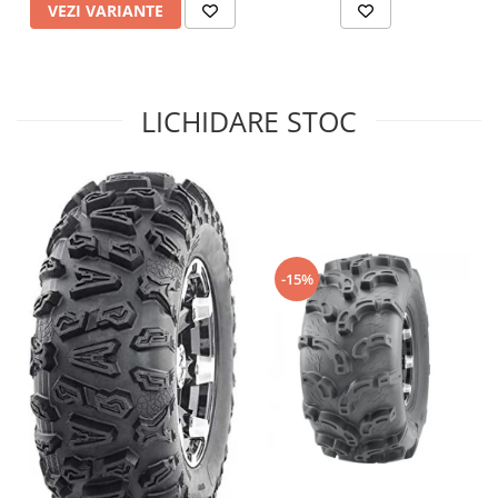
VEZI VARIANTE
Sistem de Frânare
Discuri
Etriere
LICHIDARE STOC
Placute
Pompe
Repartitoare
Suspensie & Direcție
Amortizor
Bieleta
-15%
Brate
Bucsi
Burduf
Butuci
Cabluri comenzi
Capete Bara
Caseta acceleratie