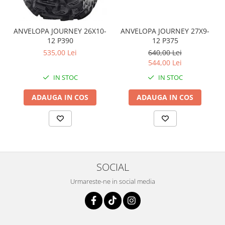
Coloana directie
Culbutor admisie
Fuzete
ANVELOPA JOURNEY 26X10-
ANVELOPA JOURNEY 27X9-
12 P390
12 P375
Ghidoane
535,00 Lei
640,00 Lei
Pivoti
544,00 Lei
Rulmenti
IN STOC
IN STOC
Simering
Surub Bascula
ADAUGA IN COS
ADAUGA IN COS
Telescoape
Alimentare, Admisie & Evacuare
Admisie
ARC Toba
Carburator
SOCIAL
Evacuare
Urmareste-ne in social media
Filtre aer
FILTRU BENZINA
Injectoare