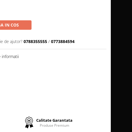
A IN COS
ie de ajutor?
0788355555
/
0773884594
informatii
Calitate Garantata
Produse Premium