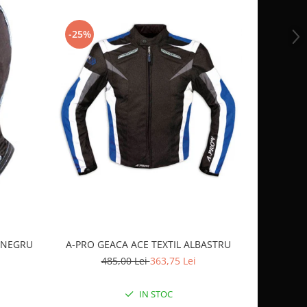
-25%
-10%
OCHELARI
 NEGRU
A-PRO GEACA ACE TEXTIL ALBASTRU
2
485,00 Lei
363,75 Lei
IN STOC