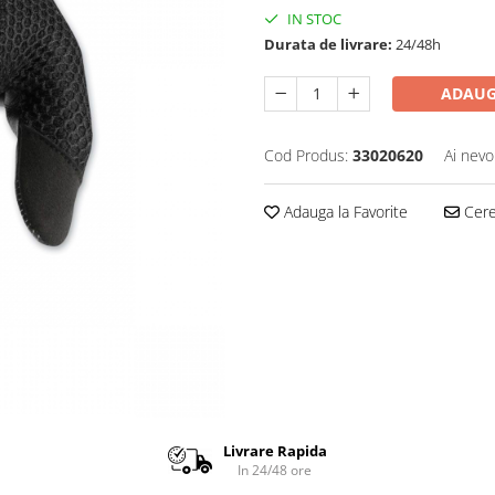
IN STOC
Durata de livrare:
24/48h
ADAUG
Cod Produs:
33020620
Ai nevo
Adauga la Favorite
Cere 
Livrare Rapida
In 24/48 ore