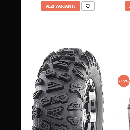
VEZI VARIANTE
Sistem de Frânare
Discuri
Etriere
Placute
Pompe
Repartitoare
Suspensie & Direcție
Amortizor
Bieleta
Brate
-15%
Bucsi
Burduf
Butuci
Cabluri comenzi
Capete Bara
Caseta acceleratie