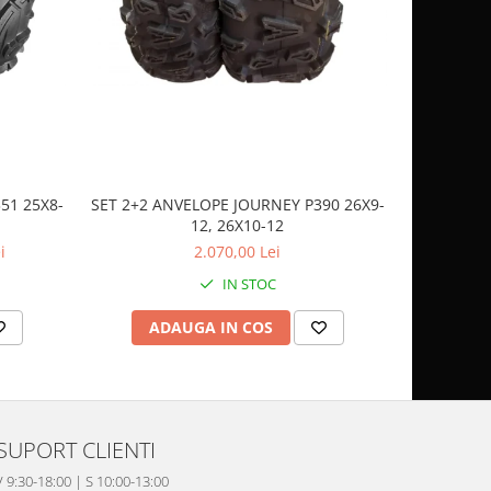
51 25X8-
SET 2+2 ANVELOPE JOURNEY P390 26X9-
CASCA
12, 26X10-12
SP
i
2.070,00 Lei
IN STOC
ADAUGA IN COS
AD
SUPORT CLIENTI
V 9:30-18:00 | S 10:00-13:00