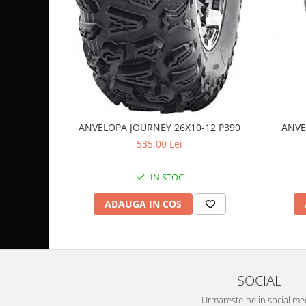
Coloana directie
Culbutor admisie
Fuzete
Ghidoane
Pivoti
Rulmenti
Simering
Surub Bascula
ANVELOPA JOURNEY 26X10-12 P390
ANVE
535,00 Lei
Telescoape
Alimentare, Admisie & Evacuare
IN STOC
Admisie
ARC Toba
ADAUGA IN COS
Carburator
Evacuare
Filtre aer
FILTRU BENZINA
SOCIAL
Injectoare
Urmareste-ne in social me