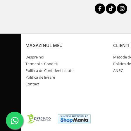
Pompa Benzina
Pompa Presiune
Robinet benzina
Sistem Alimentare
Sonda Combustibil
CFMOTO
MAGAZINUL MEU
CLIENTI
Linhai
Piese Snowmobil
Despre noi
Metode de
Termeni si Conditii
Politica d
Plastice
Politica de Confidentialitate
ANPC
Aparatoare
Politica de livrare
Aripi
Contact
Carcase
Carene
Cleme
Masti
Praguri
Sistem de Răcire