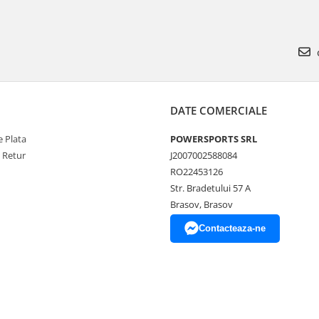
DATE COMERCIALE
 Plata
POWERSPORTS SRL
e Retur
J2007002588084
RO22453126
Str. Bradetului 57 A
Brasov, Brasov
Contacteaza-ne