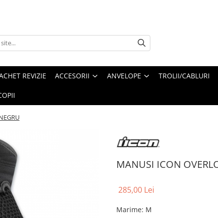
ACHET REVIZIE
ACCESORII
ANVELOPE
TROLII/CABLURI
OPII
 NEGRU
MANUSI ICON OVERL
285,00 Lei
Marime
:
M