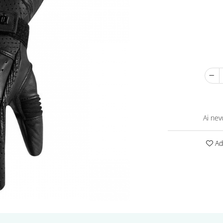
Ai nev
Ada