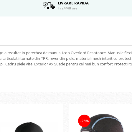
LIVRARE RAPIDA
In 24/48 ore
ign a rezultat in perechea de manusi Icon Overlord Resistance. Manusile flexib
, articulatii turnate din TPR, rever din piele, material mesh intarit cu protect
oop'. Cadru piele vitel Exterior Ax Suede pentru cel mai bun confort Protectii 
-25%