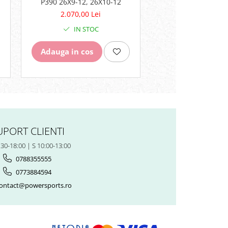
P390 26X9-12, 26X10-12
BYE SPEEDLIGHT AL
2.070,00 Lei
276,00 Lei
IN STOC
IN STO
Adauga in cos
Adauga in cos
UPORT CLIENTI
:30-18:00 | S 10:00-13:00
0788355555
0773884594
ontact@powersports.ro