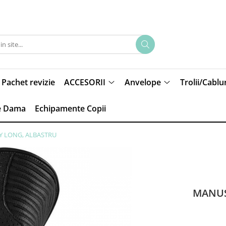
Pachet revizie
ACCESORII
Anvelope
Trolii/Cablur
e Dama
Echipamente Copii
Y LONG, ALBASTRU
MANUS