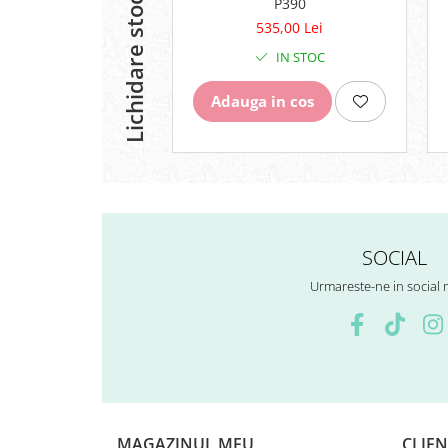
Lichidare stoc
P390
Surub Bascula
535,00 Lei
Telescoape
IN STOC
Alimentare, Admisie & Evacuare
Adauga in cos
Admisie
ARC Toba
Carburator
Evacuare
Filtre aer
FILTRU BENZINA
Injectoare
SOCIAL
Pompa Benzina
Urmareste-ne in social
Pompa Presiune
Robinet benzina
Sistem Alimentare
Sonda Combustibil
CFMOTO
Linhai
MAGAZINUL MEU
CLIEN