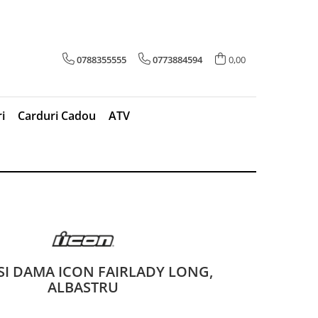
0788355555
0773884594
0,00
i
Carduri Cadou
ATV
I DAMA ICON FAIRLADY LONG,
ALBASTRU