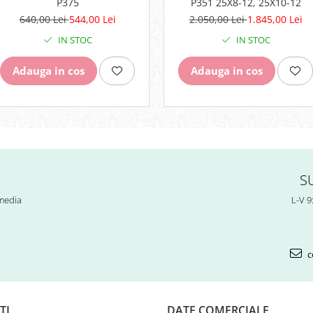
P375
P351 25X8-12, 25X10-12
640,00 Lei
544,00 Lei
2.050,00 Lei
1.845,00 Lei
IN STOC
IN STOC
Adauga in cos
Adauga in cos
S
 media
L-V 9
c
TI
DATE COMERCIALE