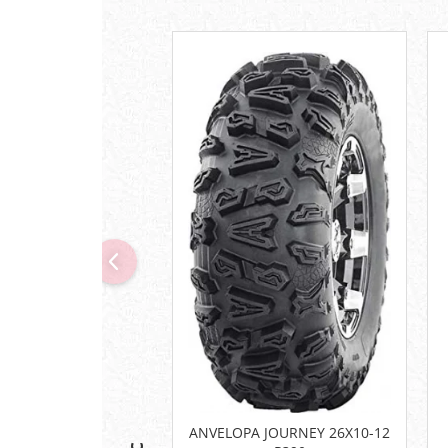
Pompe
Repartitoare
Suspensie & Direcție
Amortizor
Bieleta
Brate
Bucsi
Burduf
Butuci
Cabluri comenzi
Capete Bara
Caseta acceleratie
Coloana directie
Culbutor admisie
Fuzete
Ghidoane
Pivoti
Rulmenti
ANVELOPA JOURNEY 26X10-12
Simering