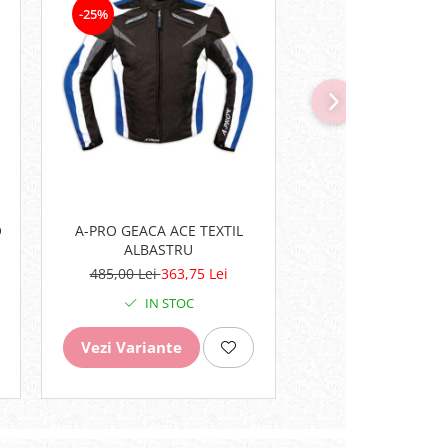
-25%
-10%
OCHELARI THOR 
O
A-PRO GEACA ACE TEXTIL
NEGRU RO
ALBASTRU
288,00 Lei
259,
485,00 Lei
363,75 Lei
IN STO
IN STOC
Adauga in cos
Vezi Variante