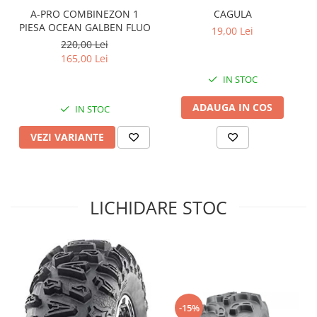
A-PRO COMBINEZON 1
CAGULA
Sistem de Frânare
PIESA OCEAN GALBEN FLUO
19,00 Lei
Discuri
220,00 Lei
Etriere
165,00 Lei
Placute
IN STOC
Pompe
ADAUGA IN COS
IN STOC
Repartitoare
Suspensie & Direcție
VEZI VARIANTE
Amortizor
Bieleta
Brate
LICHIDARE STOC
Bucsi
Burduf
Butuci
Cabluri comenzi
Capete Bara
Caseta acceleratie
-15%