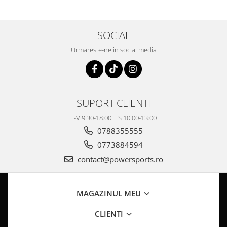
Pompa Benzina
Pompa Presiune
Robinet benzina
SOCIAL
Sistem Alimentare
Urmareste-ne in social media
Sonda Combustibil
CFMOTO
Linhai
Piese Snowmobil
SUPORT CLIENTI
Plastice
L-V 9:30-18:00 | S 10:00-13:00
Aparatoare
0788355555
Aripi
0773884594
Carcase
contact@powersports.ro
Carene
Cleme
MAGAZINUL MEU
Masti
Praguri
CLIENTI
Sistem de Răcire