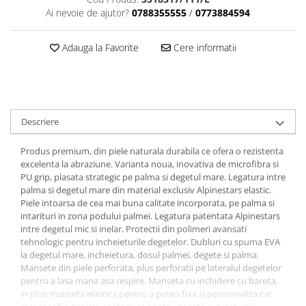
Dama
MOTORAS CUPLARE 4X4
Mansoane Moto
Ai nevoie de ajutor?
0788355555
/
0773884594
Copii
Planetare
Parbrize moto
Genti/Rucsacuri
Transmisie, Variator & Ambreiaj
Pedale si Scarite
Adauga la Favorite
Cere informatii
Proiectoare
ATV/Quad
Ambreiaj
Scule
Curele
Cagule/Masti
Suveniruri
Fulie Variator
Casual
Transport
Intinzatoare Lant
Blugi
Descriere
Uleiuri
Motor Transmisie
Camasi
ACCESORII SNOWMOBIL
Oala ambreiaj
Produs premium, din piele naturala durabila ce ofera o rezistenta
Sepci
PATINA GHIDAJ
INTRETINERE MOTO & ATV
excelenta la abraziune. Varianta noua, inovativa de microfibra si
Copii
PU grip, plasata strategic pe palma si degetul mare. Legatura intre
Pinioane
palma si degetul mare din material exclusiv Alpinestars elastic.
Casti
Piulita ambreiaj & diferential
Piele intoarsa de cea mai buna calitate incorporata, pe palma si
Protectii
intarituri in zona podului palmei. Legatura patentata Alpinestars
Role Variator
intre degetul mic si inelar. Protectii din polimeri avansati
OCHELARI
Schimbatoare Viteza
tehnologic pentru incheieturile degetelor. Dubluri cu spuma EVA
ATV - QUAD
Slider fulie
la degetul mare, incheietura, dosul palmei, degete si palma.
Mansete din piele perforata, plus perforatii pe lateralul degetelor
Copii
Tamburi Ambreiaj
pentru a lasa mana asa respire. Manseta cu inchidere cu bareta,
Cross - Enduro
Variatoare
in plus manseta elastica pentru a putea fixa si perssonaliza cat
Strada