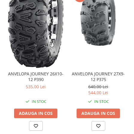
Coloana directie
Culbutor admisie
Fuzete
Ghidoane
Pivoti
Rulmenti
Simering
Surub Bascula
Telescoape
Alimentare, Admisie & Evacuare
ANVELOPA JOURNEY 26X10-
ANVELOPA JOURNEY 27X9-
12 P390
12 P375
Admisie
535,00 Lei
640,00 Lei
ARC Toba
544,00 Lei
Carburator
IN STOC
IN STOC
Evacuare
Filtre aer
ADAUGA IN COS
ADAUGA IN COS
FILTRU BENZINA
Injectoare