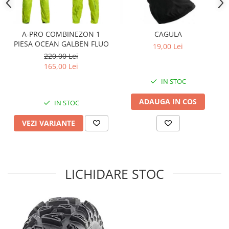
Sistem Electric & Electronică
Protectii
Baterii ATV
Armura Moto
Bloc lumini
A-PRO COMBINEZON 1
CAGULA
Centura Spate
Blocuri Comenzi
PIESA OCEAN GALBEN FLUO
19,00 Lei
Coate
Bobina inductie
220,00 Lei
165,00 Lei
Gat
Butoane
Genunchiere
IN STOC
CALCULATOR SERVO
Husa
Carcasa bord
ADAUGA IN COS
IN STOC
Protectii D3O
CDI
Slidere
Contacte
VEZI VARIANTE
Strada
ELECTROMOTOR
Relee
Touring
Rotor
Vesta
LICHIDARE STOC
Senzori
Sigurante
Statoare
Termostate
Tunner