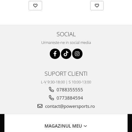
Coloana directie
Culbutor admisie
Fuzete
Ghidoane
Pivoti
SOCIAL
Rulmenti
Urmareste-ne in social media
Simering
Surub Bascula
Telescoape
Alimentare, Admisie & Evacuare
SUPORT CLIENTI
Admisie
L-V 9:30-18:00 | S 10:00-13:00
ARC Toba
0788355555
Carburator
0773884594
Evacuare
contact@powersports.ro
Filtre aer
FILTRU BENZINA
Injectoare
MAGAZINUL MEU