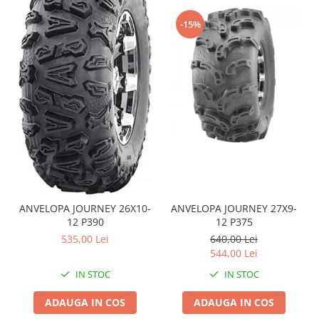
Sistem de Frânare
-15%
Discuri
Etriere
Placute
Pompe
Repartitoare
Suspensie & Direcție
Amortizor
Bieleta
Brate
ANVELOPA JOURNEY 26X10-
ANVELOPA JOURNEY 27X9-
Bucsi
12 P390
12 P375
Burduf
535,00 Lei
640,00 Lei
Butuci
544,00 Lei
Cabluri comenzi
IN STOC
IN STOC
Capete Bara
ADAUGA IN COS
ADAUGA IN COS
Caseta acceleratie