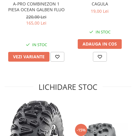
A-PRO COMBINEZON 1
CAGULA
Sistem de Frânare
PIESA OCEAN GALBEN FLUO
19,00 Lei
220,00 Lei
Discuri
165,00 Lei
Etriere
IN STOC
Placute
Pompe
ADAUGA IN COS
IN STOC
Repartitoare
Suspensie & Direcție
VEZI VARIANTE
Amortizor
Bieleta
Brate
LICHIDARE STOC
Bucsi
Burduf
Butuci
Cabluri comenzi
Capete Bara
Caseta acceleratie
-15%