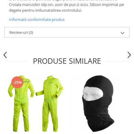
Sistem Electric & Electronică
Croiala manusilor slip-on, usor de pus si scos. Silicon imprimat pe
Protectii
Baterii ATV
degete pentru imbunatatirea controlului.
Armura Moto
Bloc lumini
Informatii conformitate produs
Centura Spate
Blocuri Comenzi
Coate
Review-uri
(0)
Bobina inductie
Gat
Butoane
Genunchiere
CALCULATOR SERVO
Husa
Carcasa bord
PRODUSE SIMILARE
Protectii D3O
CDI
Slidere
Contacte
Strada
ELECTROMOTOR
-25%
Relee
Touring
Rotor
Vesta
Senzori
Sigurante
Statoare
Termostate
Tunner