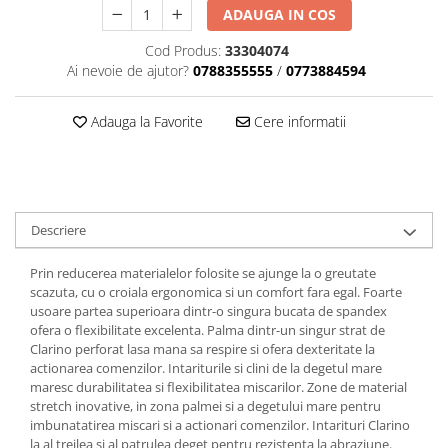
Dama
MOTORAS CUPLARE 4X4
Mansoane Moto
ADAUGA IN COS
Copii
Planetare
Parbrize moto
Cod Produs:
33304074
Genti/Rucsacuri
Transmisie, Variator & Ambreiaj
Pedale si Scarite
Ai nevoie de ajutor?
0788355555
/
0773884594
Proiectoare
ATV/Quad
Ambreiaj
Scule
Curele
Cagule/Masti
Adauga la Favorite
Cere informatii
Suveniruri
Fulie Variator
Casual
Transport
Intinzatoare Lant
Blugi
Uleiuri
Motor Transmisie
Camasi
ACCESORII SNOWMOBIL
Oala ambreiaj
Sepci
Descriere
PATINA GHIDAJ
INTRETINERE MOTO & ATV
Copii
Pinioane
Prin reducerea materialelor folosite se ajunge la o greutate
Casti
Piulita ambreiaj & diferential
scazuta, cu o croiala ergonomica si un comfort fara egal. Foarte
Protectii
usoare partea superioara dintr-o singura bucata de spandex
Role Variator
ofera o flexibilitate excelenta. Palma dintr-un singur strat de
OCHELARI
Schimbatoare Viteza
Clarino perforat lasa mana sa respire si ofera dexteritate la
ATV - QUAD
actionarea comenzilor. Intariturile si clini de la degetul mare
Slider fulie
maresc durabilitatea si flexibilitatea miscarilor. Zone de material
Copii
Tamburi Ambreiaj
stretch inovative, in zona palmei si a degetului mare pentru
Cross - Enduro
Variatoare
imbunatatirea miscari si a actionari comenzilor. Intarituri Clarino
la al treilea si al patrulea deget pentru rezistenta la abraziune.
Strada