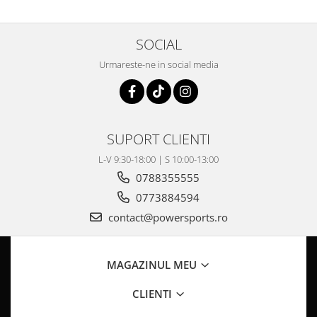
Pompa Benzina
Pompa Presiune
Robinet benzina
SOCIAL
Sistem Alimentare
Urmareste-ne in social media
Sonda Combustibil
CFMOTO
Linhai
SUPORT CLIENTI
Piese Snowmobil
L-V 9:30-18:00 | S 10:00-13:00
Plastice
0788355555
Aparatoare
0773884594
Aripi
contact@powersports.ro
Carcase
Carene
Cleme
MAGAZINUL MEU
Masti
Praguri
CLIENTI
Sistem de Răcire