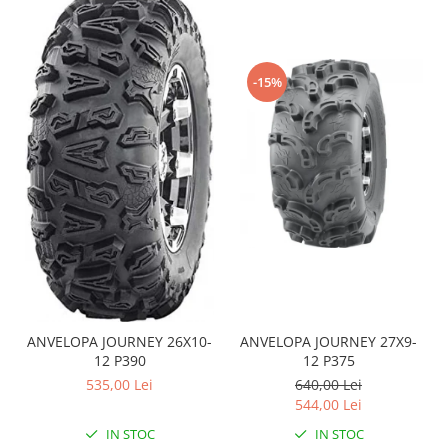
Sistem de Frânare
Discuri
Etriere
-15%
Placute
Pompe
Repartitoare
Suspensie & Direcție
Amortizor
Bieleta
Brate
Bucsi
Burduf
ANVELOPA JOURNEY 26X10-
ANVELOPA JOURNEY 27X9-
Butuci
12 P390
12 P375
Cabluri comenzi
535,00 Lei
640,00 Lei
Capete Bara
544,00 Lei
Caseta acceleratie
IN STOC
IN STOC