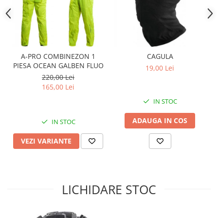
Sistem Electric & Electronică
Protectii
Baterii ATV
Armura Moto
Bloc lumini
Centura Spate
Blocuri Comenzi
Coate
Bobina inductie
A-PRO COMBINEZON 1
CAGULA
Gat
PIESA OCEAN GALBEN FLUO
Butoane
19,00 Lei
220,00 Lei
Genunchiere
CALCULATOR SERVO
165,00 Lei
Husa
Carcasa bord
IN STOC
Protectii D3O
CDI
Slidere
Contacte
ADAUGA IN COS
IN STOC
Strada
ELECTROMOTOR
VEZI VARIANTE
Relee
Touring
Rotor
Vesta
Senzori
Sigurante
LICHIDARE STOC
Statoare
Termostate
Tunner