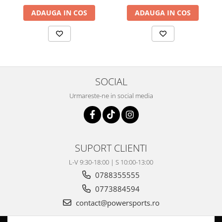
Coloana directie
ADAUGA IN COS
ADAUGA IN COS
Culbutor admisie
Fuzete
Ghidoane
Pivoti
Rulmenti
SOCIAL
Simering
Surub Bascula
Urmareste-ne in social media
Telescoape
Alimentare, Admisie & Evacuare
Admisie
SUPORT CLIENTI
ARC Toba
Carburator
L-V 9:30-18:00 | S 10:00-13:00
Evacuare
0788355555
Filtre aer
0773884594
FILTRU BENZINA
contact@powersports.ro
Injectoare