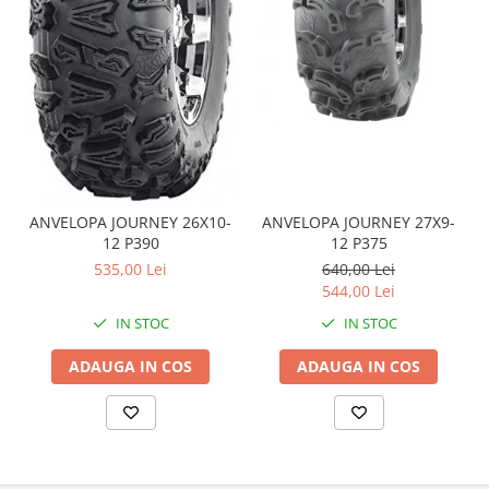
Coloana directie
Culbutor admisie
Fuzete
Ghidoane
Pivoti
Rulmenti
Simering
Surub Bascula
ANVELOPA JOURNEY 26X10-
ANVELOPA JOURNEY 27X9-
Telescoape
12 P390
12 P375
Alimentare, Admisie & Evacuare
535,00 Lei
640,00 Lei
544,00 Lei
Admisie
ARC Toba
IN STOC
IN STOC
Carburator
ADAUGA IN COS
ADAUGA IN COS
Evacuare
Filtre aer
FILTRU BENZINA
Injectoare