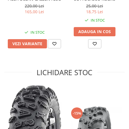
220,00 Lei
25,00 Lei
Sistem de Frânare
165,00 Lei
18,75 Lei
Discuri
IN STOC
Etriere
Placute
ADAUGA IN COS
IN STOC
Pompe
VEZI VARIANTE
Repartitoare
Suspensie & Direcție
Amortizor
LICHIDARE STOC
Bieleta
Brate
Bucsi
Burduf
Butuci
Cabluri comenzi
-15%
Capete Bara
Caseta acceleratie