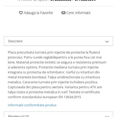
Dama
MOTORAS CUPLARE 4X4
Mansoane Moto
Copii
Planetare
Parbrize moto
Adauga la Favorite
Cere informatii
Genti/Rucsacuri
Transmisie, Variator & Ambreiaj
Pedale si Scarite
Proiectoare
ATV/Quad
Ambreiaj
Scule
Curele
Cagule/Masti
Suveniruri
Fulie Variator
Casual
Transport
Descriere
Intinzatoare Lant
Blugi
Uleiuri
Motor Transmisie
Placa precurbata turnata prin injectie de protectie la fluierul
Camasi
ACCESORII SNOWMOBIL
Oala ambreiaj
piciorului. Patru curele reglabilepentru a le putea fixa cat mai
Sepci
bine. Material protectie sintetic ce asigura o rezistenta premium
PATINA GHIDAJ
INTRETINERE MOTO & ATV
Copii
si aderenta optima. Protectie mediana turnata prin injectie
Pinioane
integrata cu protectia de schimbator. Varful cu intarituri din
Casti
Piulita ambreiaj & diferential
metal intareste bombeul. Talpa unidirectionala cu intaritura
Protectii
metalica. Catarame turnate prin injectie inchidere pozitiva.
Role Variator
Captuseala din plasa pentru aerisire. Varianta pentru ATV are
OCHELARI
Schimbatoare Viteza
talpa rizata si protectie metalica in varf. Testate si certificate
ATV - QUAD
Slider fulie
conform standardului european EN 13634:2015
Copii
Tamburi Ambreiaj
Informatii conformitate produs
Cross - Enduro
Variatoare
Review-uri
(0)
Strada