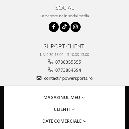
Pompa Benzina
SOCIAL
Pompa Presiune
Robinet benzina
Urmareste-ne in social media
Sistem Alimentare
Sonda Combustibil
CFMOTO
SUPORT CLIENTI
Linhai
L-V 9:30-18:00 | S 10:00-13:00
Piese Snowmobil
0788355555
Plastice
0773884594
Aparatoare
contact@powersports.ro
Aripi
Carcase
Carene
MAGAZINUL MEU
Cleme
CLIENTI
Masti
Praguri
DATE COMERCIALE
Sistem de Răcire