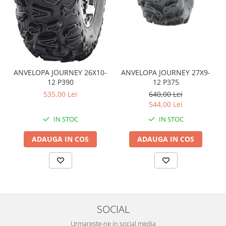
Coloana directie
Culbutor admisie
Fuzete
Ghidoane
Pivoti
Rulmenti
ANVELOPA JOURNEY 26X10-
ANVELOPA JOURNEY 27X9-
Simering
12 P390
12 P375
Surub Bascula
535,00 Lei
640,00 Lei
544,00 Lei
Telescoape
IN STOC
IN STOC
Alimentare, Admisie & Evacuare
Admisie
ADAUGA IN COS
ADAUGA IN COS
ARC Toba
Carburator
Evacuare
Filtre aer
FILTRU BENZINA
SOCIAL
Injectoare
Urmareste-ne in social media