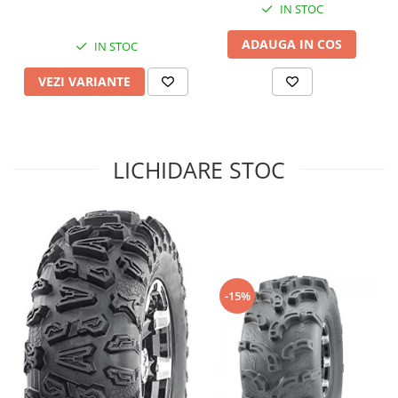
IN STOC
Sistem de Frânare
ADAUGA IN COS
IN STOC
Discuri
Etriere
VEZI VARIANTE
Placute
Pompe
Repartitoare
LICHIDARE STOC
Suspensie & Direcție
Amortizor
Bieleta
Brate
Bucsi
Burduf
-15%
Butuci
Cabluri comenzi
Capete Bara
Caseta acceleratie