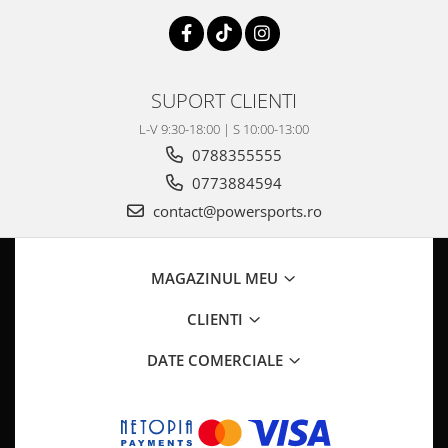
Pompa Benzina
Pompa Presiune
Robinet benzina
Sistem Alimentare
SUPORT CLIENTI
Sonda Combustibil
L-V 9:30-18:00 | S 10:00-13:00
CFMOTO
0788355555
Linhai
0773884594
Piese Snowmobil
contact@powersports.ro
Plastice
Aparatoare
MAGAZINUL MEU
Aripi
Carcase
CLIENTI
Carene
DATE COMERCIALE
Cleme
Masti
Praguri
Sistem de Răcire