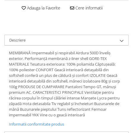
Dama
MOTORAS CUPLARE 4X4
Mansoane Moto
Copii
Adauga la Favorite
Cere informatii
Planetare
Parbrize moto
Genti/Rucsacuri
Transmisie, Variator & Ambreiaj
Pedale si Scarite
Proiectoare
ATV/Quad
Ambreiaj
Scule
Curele
Cagule/Masti
Suveniruri
Descriere
Fulie Variator
Casual
Transport
Intinzatoare Lant
Blugi
MEMBRANĂ Impermeabil și respirabil Airdura 500D înveliș
Uleiuri
Motor Transmisie
exterior. Performanță membrană z-liner shell GORE-TEX
Camasi
ACCESORII SNOWMOBIL
Oala ambreiaj
MATERIALE Tesatura exterioara: 100% poliamida Căptușeală:
Sepci
100% poliester CONFORT Geacă interioară detașabilă din
PATINA GHIDAJ
INTRETINERE MOTO & ATV
Copii
softshell conferă un plus de căldură și confort IZOLATIE Geacă
Pinioane
interioară detașabilă din softshell, mâneci izolatoare 80g și corp
Casti
Piulita ambreiaj & diferential
100g PRODUSE DE CUMPARARE Pantaloni Tempo GT, mănuși
Protectii
premium AC. CARACTERISTICI PRINCIPALE Ventilație pentru
Role Variator
răcirea corpului în timpul călăriei intense Manșete Lycra pentru
OCHELARI
Schimbatoare Viteza
zăpadă Hota detasabila Tiv reglabil și încheieturi Buzunarele de
ATV - QUAD
mână Buzunarele pieptului Tuns reflectorizant Fermoar
Slider fulie
impermeabil YKK Vine cu o geacă interioară
Copii
Tamburi Ambreiaj
Informatii conformitate produs
Cross - Enduro
Variatoare
Strada