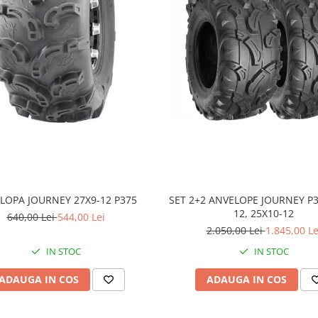
LOPA JOURNEY 27X9-12 P375
SET 2+2 ANVELOPE JOURNEY P3
12, 25X10-12
640,00 Lei
544,00 Lei
2.050,00 Lei
1.845,00 Le
IN STOC
IN STOC
ADAUGA IN COS
ADAUGA IN COS