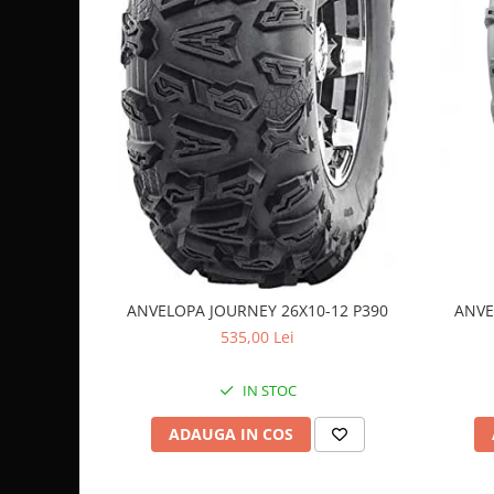
Coloana directie
Culbutor admisie
Fuzete
Ghidoane
Pivoti
Rulmenti
Simering
Surub Bascula
Telescoape
Alimentare, Admisie & Evacuare
Admisie
ANVELOPA JOURNEY 26X10-12 P390
ANVE
ARC Toba
535,00 Lei
Carburator
Evacuare
IN STOC
Filtre aer
ADAUGA IN COS
FILTRU BENZINA
Injectoare