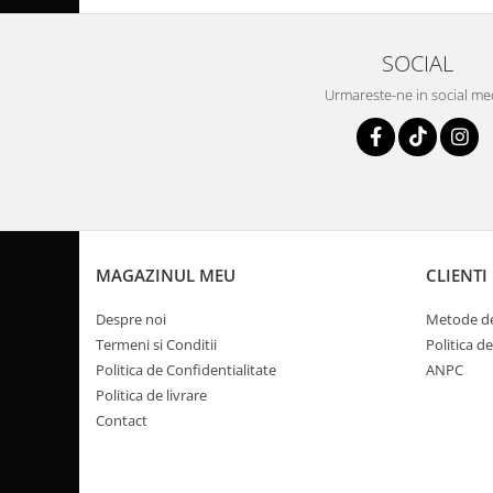
Pompa Benzina
Pompa Presiune
SOCIAL
Robinet benzina
Sistem Alimentare
Urmareste-ne in social me
Sonda Combustibil
CFMOTO
Linhai
Piese Snowmobil
Plastice
MAGAZINUL MEU
CLIENTI
Aparatoare
Aripi
Despre noi
Metode de
Carcase
Termeni si Conditii
Politica d
Carene
Politica de Confidentialitate
ANPC
Politica de livrare
Cleme
Contact
Masti
Praguri
Sistem de Răcire