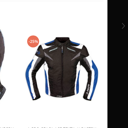
-25%
-10%