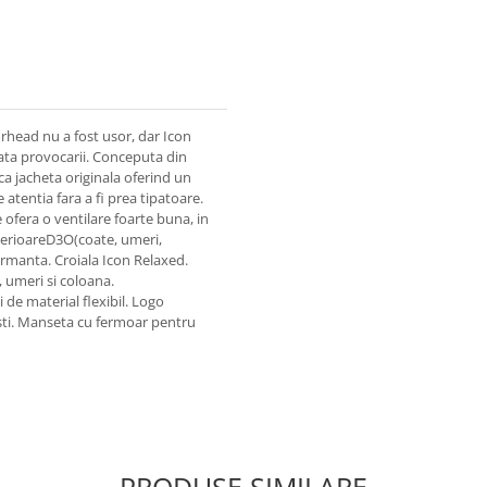
head nu a fost usor, dar Icon
ata provocarii. Conceputa din
a jacheta originala oferind un
atentia fara a fi prea tipatoare.
 ofera o ventilare foarte buna, in
terioareD3O(coate, umeri,
rmanta. Croiala Icon Relaxed.
 umeri si coloana.
de material flexibil. Logo
asti. Manseta cu fermoar pentru