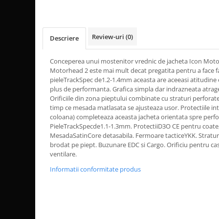
Dama
MOTORAS CUPLARE 4X4
Mansoane Moto
Copii
Planetare
Parbrize moto
Genti/Rucsacuri
Transmisie, Variator & Ambreiaj
Pedale si Scarite
Review-uri
(0)
Descriere
Proiectoare
ATV/Quad
Ambreiaj
Scule
Curele
Cagule/Masti
Conceperea unui mostenitor vrednic de jacheta Icon Motor
Suveniruri
Fulie Variator
Motorhead 2 este mai mult decat pregatita pentru a face f
Casual
Transport
Intinzatoare Lant
pieleTrackSpec de1.2-1.4mm aceasta are aceeasi atitudine c
Blugi
plus de performanta. Grafica simpla dar indrazneata atrage 
Uleiuri
Motor Transmisie
Orificiile din zona pieptului combinate cu straturi perforate
Camasi
ACCESORII SNOWMOBIL
Oala ambreiaj
timp ce mesada matlasata se ajusteaza usor. Protectiile in
Sepci
coloana) completeaza aceasta jacheta orientata spre perfo
PATINA GHIDAJ
INTRETINERE MOTO & ATV
Copii
PieleTrackSpecde1.1-1.3mm. ProtectiiD3O CE pentru coate,
Pinioane
MesadaSatinCore detasabila. Fermoare tacticeYKK. Straturi 
Casti
Piulita ambreiaj & diferential
brodat pe piept. Buzunare EDC si Cargo. Orificiu pentru c
Protectii
ventilare.
Role Variator
OCHELARI
Schimbatoare Viteza
Informatii conformitate produs
ATV - QUAD
Slider fulie
Copii
Tamburi Ambreiaj
Cross - Enduro
Variatoare
Strada