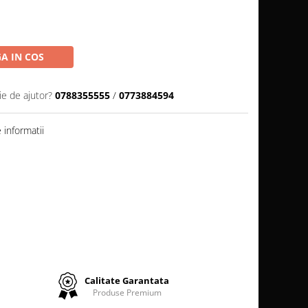
A IN COS
ie de ajutor?
0788355555
/
0773884594
informatii
Calitate Garantata
Produse Premium