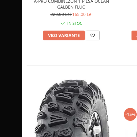
A-PRO COMBINEZON 1 PIESA OCEAN
GALBEN FLUO
Sistem de Frânare
220,00 Lei
165,00 Lei
Discuri
IN STOC
Etriere
Placute
VEZI VARIANTE
Pompe
Repartitoare
Suspensie & Direcție
Amortizor
Bieleta
Brate
Bucsi
Burduf
Butuci
Cabluri comenzi
-15%
Capete Bara
Caseta acceleratie