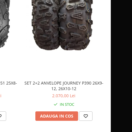
51 25X8-
SET 2+2 ANVELOPE JOURNEY P390 26X9-
CASCA
12, 26X10-12
SP
i
2.070,00 Lei
IN STOC
ADAUGA IN COS
AD