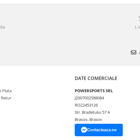
dia
L-
DATE COMERCIALE
 Plata
POWERSPORTS SRL
e Retur
J2007002588084
RO22453126
Str. Bradetului 57 A
Brasov, Brasov
Contacteaza-ne