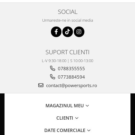
Pompa Benzina
Pompa Presiune
SOCIAL
Robinet benzina
Urmareste-ne in social media
Sistem Alimentare
Sonda Combustibil
CFMOTO
Linhai
SUPORT CLIENTI
Piese Snowmobil
L-V 9:30-18:00 | S 10:00-13:00
Plastice
0788355555
0773884594
Aparatoare
Aripi
contact@powersports.ro
Carcase
Carene
MAGAZINUL MEU
Cleme
Masti
CLIENTI
Praguri
DATE COMERCIALE
Sistem de Răcire