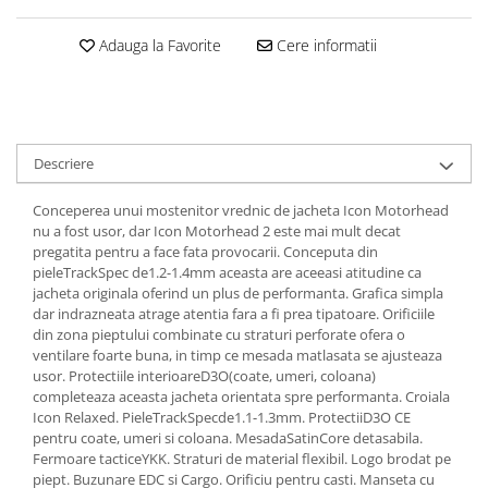
Dama
MOTORAS CUPLARE 4X4
Mansoane Moto
Copii
Planetare
Parbrize moto
Adauga la Favorite
Cere informatii
Genti/Rucsacuri
Transmisie, Variator & Ambreiaj
Pedale si Scarite
Proiectoare
ATV/Quad
Ambreiaj
Scule
Curele
Cagule/Masti
Suveniruri
Fulie Variator
Casual
Descriere
Transport
Intinzatoare Lant
Blugi
Uleiuri
Motor Transmisie
Conceperea unui mostenitor vrednic de jacheta Icon Motorhead
Camasi
ACCESORII SNOWMOBIL
nu a fost usor, dar Icon Motorhead 2 este mai mult decat
Oala ambreiaj
Sepci
pregatita pentru a face fata provocarii. Conceputa din
PATINA GHIDAJ
INTRETINERE MOTO & ATV
pieleTrackSpec de1.2-1.4mm aceasta are aceeasi atitudine ca
Copii
Pinioane
jacheta originala oferind un plus de performanta. Grafica simpla
Casti
dar indrazneata atrage atentia fara a fi prea tipatoare. Orificiile
Piulita ambreiaj & diferential
din zona pieptului combinate cu straturi perforate ofera o
Protectii
Role Variator
ventilare foarte buna, in timp ce mesada matlasata se ajusteaza
OCHELARI
Schimbatoare Viteza
usor. Protectiile interioareD3O(coate, umeri, coloana)
completeaza aceasta jacheta orientata spre performanta. Croiala
ATV - QUAD
Slider fulie
Icon Relaxed. PieleTrackSpecde1.1-1.3mm. ProtectiiD3O CE
Copii
Tamburi Ambreiaj
pentru coate, umeri si coloana. MesadaSatinCore detasabila.
Cross - Enduro
Fermoare tacticeYKK. Straturi de material flexibil. Logo brodat pe
Variatoare
piept. Buzunare EDC si Cargo. Orificiu pentru casti. Manseta cu
Strada