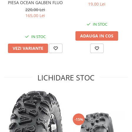
PIESA OCEAN GALBEN FLUO
19,00 Lei
Sistem de Frânare
220,00 Lei
165,00 Lei
Discuri
Etriere
IN STOC
Placute
ADAUGA IN COS
IN STOC
Pompe
Repartitoare
VEZI VARIANTE
Suspensie & Direcție
Amortizor
Bieleta
LICHIDARE STOC
Brate
Bucsi
Burduf
Butuci
Cabluri comenzi
Capete Bara
-15%
Caseta acceleratie