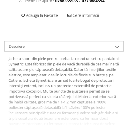
Dama
MOTORAS CUPLARE 4X4
Mansoane Moto
Ai nevoie de ajutor?
0788355555
/
0773884594
Copii
Planetare
Parbrize moto
Genti/Rucsacuri
Adauga la Favorite
Cere informatii
Transmisie, Variator & Ambreiaj
Pedale si Scarite
Proiectoare
ATV/Quad
Ambreiaj
Scule
Curele
Cagule/Masti
Suveniruri
Fulie Variator
Casual
Transport
Descriere
Intinzatoare Lant
Blugi
Uleiuri
Motor Transmisie
Camasi
Jacheta sport din piele pentru barbati, creand un set cu pantaloni
ACCESORII SNOWMOBIL
Oala ambreiaj
Symetric. Este fabricat din piele de vacă durabilă de cea mai înaltă
Sepci
PATINA GHIDAJ
INTRETINERE MOTO & ATV
calitate, are și o căptușeală detașabilă. Datorită inserțiilor textile
Copii
elastice, este amplasat ideal în locurile de flexie sub brațe și pe
Pinioane
Cotiere. Jacheta Symetric are un set foarte bogat de protectori
Casti
Piulita ambreiaj & diferential
interni și externi, inclusiv un protector extensibil de protecție
Protectii
Role Variator
împotriva cocoșilor. Multe puncte de ajustare îi permit să se
OCHELARI
potrivească perfect cu silueta călărețului. Material exterior: vacă
Schimbatoare Viteza
de înaltă calitate, grosime de 1,1-1,2 mm captuseala: 100%
ATV - QUAD
Slider fulie
poliester căptușeală detașabilă la încălzire: 100% poliester
Copii
încuietoare principală: curea cu fermoar și velcro sub gât dubla si
Tamburi Ambreiaj
tripla cusatura două buzunare exterioare, cu fermoar două
Cross - Enduro
Variatoare
buzunare interioare, cu fermoar ajustarea taliei: curea de velcro
Strada