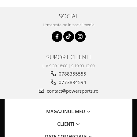
Pompa Benzina
Pompa Presiune
SOCIAL
Robinet benzina
Sistem Alimentare
Urmareste-ne in social media
Sonda Combustibil
CFMOTO
Linhai
SUPORT CLIENTI
Piese Snowmobil
L-V 9:30-18:00 | S 10:00-13:00
Plastice
0788355555
Aparatoare
0773884594
Aripi
contact@powersports.ro
Carcase
Carene
Cleme
MAGAZINUL MEU
Masti
CLIENTI
Praguri
Sistem de Răcire
DATE COMERCIALE