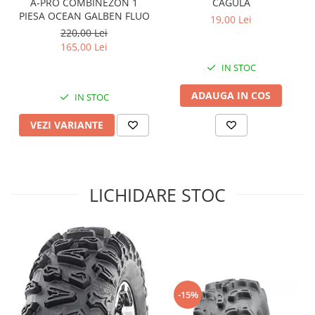
A-PRO COMBINEZON 1
CAGULA
PIESA OCEAN GALBEN FLUO
Sistem de Frânare
19,00 Lei
220,00 Lei
Discuri
165,00 Lei
Etriere
IN STOC
Placute
Pompe
ADAUGA IN COS
IN STOC
Repartitoare
VEZI VARIANTE
Suspensie & Direcție
Amortizor
Bieleta
LICHIDARE STOC
Brate
Bucsi
Burduf
Butuci
Cabluri comenzi
Capete Bara
-15%
Caseta acceleratie