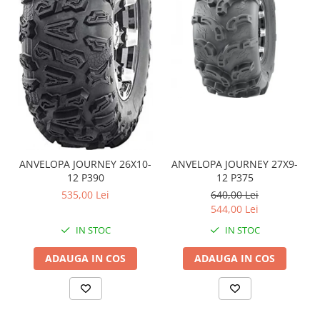
Coloana directie
Culbutor admisie
Fuzete
Ghidoane
Pivoti
Rulmenti
Simering
Surub Bascula
Telescoape
ANVELOPA JOURNEY 26X10-
ANVELOPA JOURNEY 27X9-
Alimentare, Admisie & Evacuare
12 P390
12 P375
Admisie
535,00 Lei
640,00 Lei
544,00 Lei
ARC Toba
Carburator
IN STOC
IN STOC
Evacuare
ADAUGA IN COS
ADAUGA IN COS
Filtre aer
FILTRU BENZINA
Injectoare