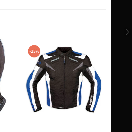
-25%
-10%