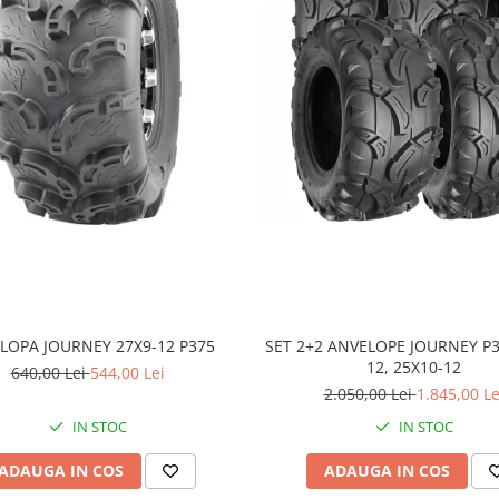
LOPA JOURNEY 27X9-12 P375
SET 2+2 ANVELOPE JOURNEY P3
12, 25X10-12
640,00 Lei
544,00 Lei
2.050,00 Lei
1.845,00 Le
IN STOC
IN STOC
ADAUGA IN COS
ADAUGA IN COS