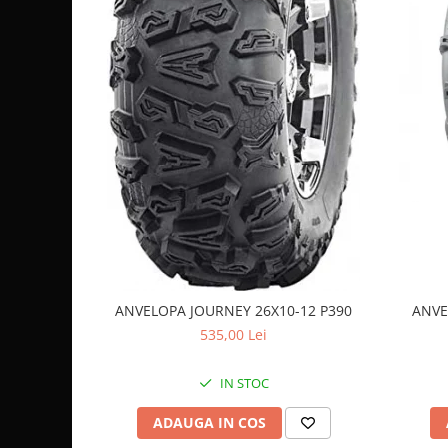
Coloana directie
Culbutor admisie
Fuzete
Ghidoane
Pivoti
Rulmenti
Simering
Surub Bascula
Telescoape
Alimentare, Admisie & Evacuare
Admisie
ARC Toba
ANVELOPA JOURNEY 26X10-12 P390
ANVE
Carburator
535,00 Lei
Evacuare
Filtre aer
IN STOC
FILTRU BENZINA
ADAUGA IN COS
Injectoare