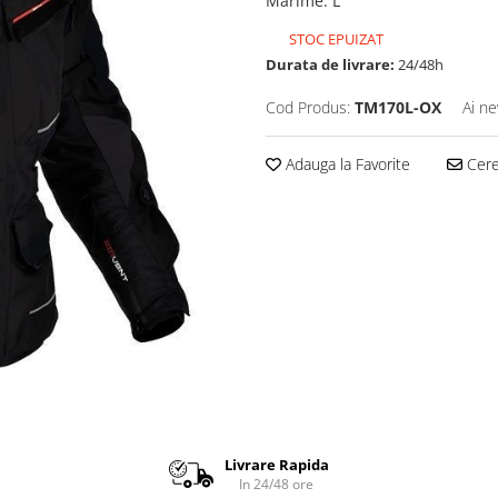
Marime
:
L
STOC EPUIZAT
Durata de livrare:
24/48h
Cod Produs:
TM170L-OX
Ai ne
Adauga la Favorite
Cere 
Livrare Rapida
In 24/48 ore