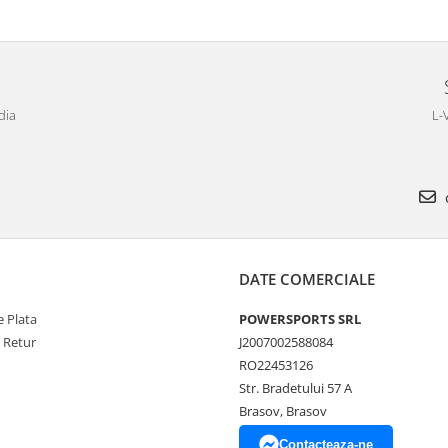
dia
L-
DATE COMERCIALE
 Plata
POWERSPORTS SRL
e Retur
J2007002588084
RO22453126
Str. Bradetului 57 A
Brasov, Brasov
Contacteaza-ne