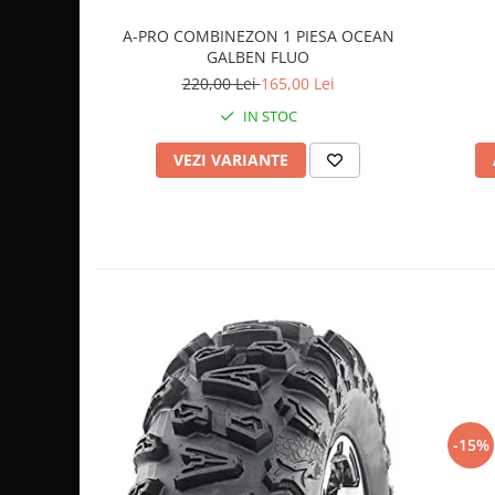
Sistem de Frânare
A-PRO COMBINEZON 1 PIESA OCEAN
GALBEN FLUO
Discuri
220,00 Lei
165,00 Lei
Etriere
IN STOC
Placute
Pompe
VEZI VARIANTE
Repartitoare
Suspensie & Direcție
Amortizor
Bieleta
Brate
Bucsi
Burduf
Butuci
Cabluri comenzi
Capete Bara
-15%
Caseta acceleratie