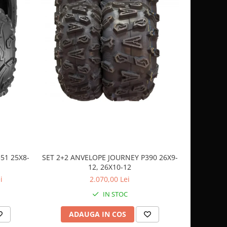
51 25X8-
SET 2+2 ANVELOPE JOURNEY P390 26X9-
CASCA
12, 26X10-12
SP
i
2.070,00 Lei
IN STOC
ADAUGA IN COS
AD