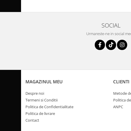
Pompa Benzina
Pompa Presiune
Robinet benzina
Sistem Alimentare
SOCIAL
Sonda Combustibil
Urmareste-ne in social me
CFMOTO
Linhai
Piese Snowmobil
Plastice
Aparatoare
MAGAZINUL MEU
CLIENTI
Aripi
Carcase
Despre noi
Metode de
Carene
Termeni si Conditii
Politica d
Cleme
Politica de Confidentialitate
ANPC
Masti
Politica de livrare
Contact
Praguri
Sistem de Răcire