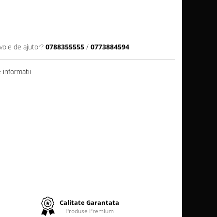
voie de ajutor?
0788355555
/
0773884594
informatii
Calitate Garantata
Produse Premium