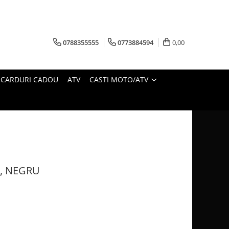
0788355555
0773884594
0,00
CARDURI CADOU
ATV
CASTI MOTO/ATV
, NEGRU