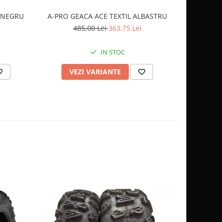
OCHELARI
 NEGRU
A-PRO GEACA ACE TEXTIL ALBASTRU
2
485,00 Lei
363,75 Lei
IN STOC
AD
VEZI VARIANTE