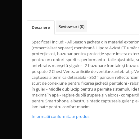
Dama
MOTORAS CUPLARE 4X4
Mansoane Moto
Copii
Planetare
Parbrize moto
Genti/Rucsacuri
Transmisie, Variator & Ambreiaj
Pedale si Scarite
Proiectoare
ATV/Quad
Ambreiaj
Review-uri
(0)
Descriere
Scule
Curele
Cagule/Masti
Suveniruri
Specificatii includ: - All Season Jacheta din material exterior
Fulie Variator
Casual
(comercializat separat) membrană Hipora Avizat CE umăr ș
Transport
Intinzatoare Lant
protecție cot, buzunar pentru protecție spate insera exte
Blugi
Uleiuri
Motor Transmisie
pentru un confort sporit si performanta - talie ajustabila, s
Camasi
ACCESORII SNOWMOBIL
antebrate, manșetă și guler - 2 buzunare frontale și buzun
Oala ambreiaj
Sepci
pe spate-2 Chest Vents, orificiile de ventilare antebraț și V
PATINA GHIDAJ
INTRETINERE MOTO & ATV
captuseala termica detasabila - 360 ° panouri reflectorizan
Copii
Pinioane
scurt de conexiune pentru fixarea jachetă pantaloni - raba
Casti
în guler - Middle dublu-zip pentru a permite sistemului de
Piulita ambreiaj & diferential
maximă în apă - reglare dublă (rupere și Velcro) - compertibl
Protectii
Role Variator
pentru Smartphone, albastru sintetic captuseala guler piel
OCHELARI
Schimbatoare Viteza
laminate pentru confort maxim
ATV - QUAD
Slider fulie
Informatii conformitate produs
Copii
Tamburi Ambreiaj
Cross - Enduro
Variatoare
Strada