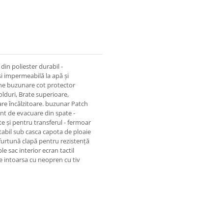
 din poliester durabil -
i impermeabilă la apă și
rne buzunare cot protector
olduri, Brate superioare,
are încălzitoare. buzunar Patch
ent de evacuare din spate -
te și pentru transferul - fermoar
tabil sub casca capota de ploaie
 furtună clapă pentru rezistență
e sac interior ecran tactil
e intoarsa cu neopren cu tiv