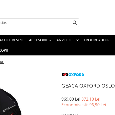
ACHET REVIZIE
ACCESORII
ANVELOPE
TROLII/CABLURI
OPII
GRU
GEACA OXFORD OSLO
969,00 Lei
872,10 Lei
Economisesti:
96,90
Lei