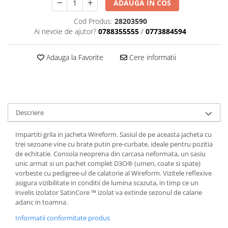
Dama
MOTORAS CUPLARE 4X4
Mansoane Moto
ADAUGA IN COS
Copii
Planetare
Parbrize moto
Cod Produs:
28203590
Genti/Rucsacuri
Transmisie, Variator & Ambreiaj
Pedale si Scarite
Ai nevoie de ajutor?
0788355555
/
0773884594
Proiectoare
ATV/Quad
Ambreiaj
Scule
Curele
Adauga la Favorite
Cere informatii
Cagule/Masti
Suveniruri
Fulie Variator
Casual
Transport
Intinzatoare Lant
Blugi
Uleiuri
Motor Transmisie
Camasi
ACCESORII SNOWMOBIL
Oala ambreiaj
Descriere
Sepci
PATINA GHIDAJ
INTRETINERE MOTO & ATV
Copii
Impartiti grila in jacheta Wireform. Sasiul de pe aceasta jacheta cu
Pinioane
trei sezoane vine cu brate putin pre-curbate, ideale pentru pozitia
Casti
Piulita ambreiaj & diferential
de echitatie. Consola neoprena din carcasa neformata, un sasiu
Protectii
Role Variator
unic armat si un pachet complet D3O® (umeri, coate si spate)
OCHELARI
vorbeste cu pedigree-ul de calatorie al Wireform. Vizitele reflexive
Schimbatoare Viteza
asigura vizibilitate in conditii de lumina scazuta, in timp ce un
ATV - QUAD
Slider fulie
invelis izolator SatinCore ™ izolat va extinde sezonul de calarie
Copii
Tamburi Ambreiaj
adanc in toamna.
Cross - Enduro
Variatoare
Informatii conformitate produs
Strada