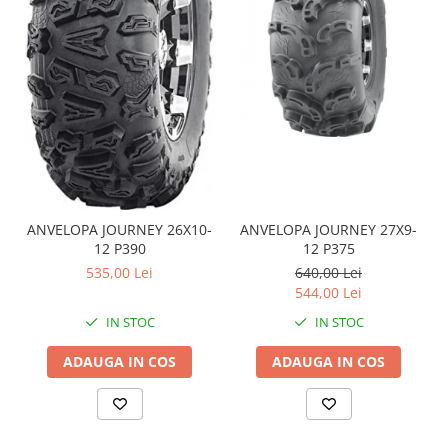
Coloana directie
Culbutor admisie
Fuzete
Ghidoane
Pivoti
Rulmenti
Simering
Surub Bascula
Telescoape
ANVELOPA JOURNEY 26X10-
ANVELOPA JOURNEY 27X9-
Alimentare, Admisie & Evacuare
12 P390
12 P375
Admisie
535,00 Lei
640,00 Lei
544,00 Lei
ARC Toba
Carburator
IN STOC
IN STOC
Evacuare
ADAUGA IN COS
ADAUGA IN COS
Filtre aer
FILTRU BENZINA
Injectoare