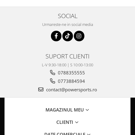
Pompa Benzina
Pompa Presiune
SOCIAL
Robinet benzina
Sistem Alimentare
Urmareste-ne in social media
Sonda Combustibil
CFMOTO
Linhai
SUPORT CLIENTI
Piese Snowmobil
L-V 9:30-18:00 | S 10:00-13:00
Plastice
0788355555
Aparatoare
0773884594
Aripi
contact@powersports.ro
Carcase
Carene
Cleme
MAGAZINUL MEU
Masti
CLIENTI
Praguri
Sistem de Răcire
DATE COMERCIALE