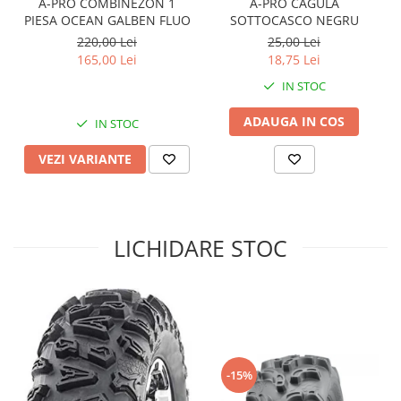
A-PRO COMBINEZON 1
A-PRO CAGULA
PIESA OCEAN GALBEN FLUO
SOTTOCASCO NEGRU
Sistem de Frânare
220,00 Lei
25,00 Lei
Discuri
165,00 Lei
18,75 Lei
Etriere
IN STOC
Placute
Pompe
ADAUGA IN COS
IN STOC
Repartitoare
VEZI VARIANTE
Suspensie & Direcție
Amortizor
Bieleta
LICHIDARE STOC
Brate
Bucsi
Burduf
Butuci
Cabluri comenzi
Capete Bara
-15%
Caseta acceleratie