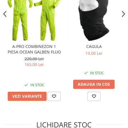
Sistem Electric & Electronică
Protectii
Baterii ATV
Armura Moto
Bloc lumini
Centura Spate
Blocuri Comenzi
Coate
Bobina inductie
Gat
Butoane
Genunchiere
CALCULATOR SERVO
A-PRO COMBINEZON 1
CAGULA
PIESA OCEAN GALBEN FLUO
Husa
19,00 Lei
Carcasa bord
220,00 Lei
Protectii D3O
CDI
165,00 Lei
Slidere
Contacte
IN STOC
Strada
ELECTROMOTOR
Relee
Touring
ADAUGA IN COS
IN STOC
Rotor
Vesta
VEZI VARIANTE
Senzori
Sigurante
Statoare
Termostate
LICHIDARE STOC
Tunner