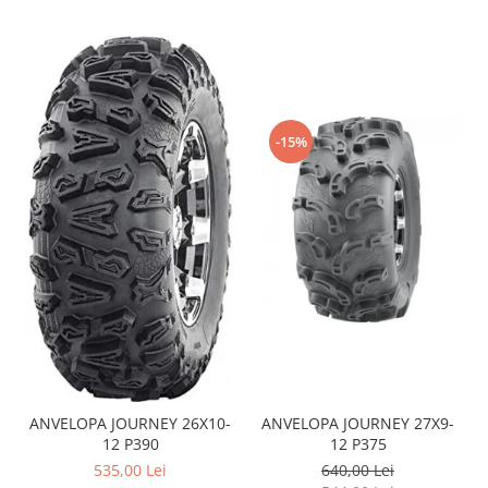
Sistem de Frânare
Discuri
Etriere
Placute
-15%
Pompe
Repartitoare
Suspensie & Direcție
Amortizor
Bieleta
Brate
Bucsi
Burduf
Butuci
Cabluri comenzi
ANVELOPA JOURNEY 26X10-
ANVELOPA JOURNEY 27X9-
Capete Bara
12 P390
12 P375
Caseta acceleratie
535,00 Lei
640,00 Lei