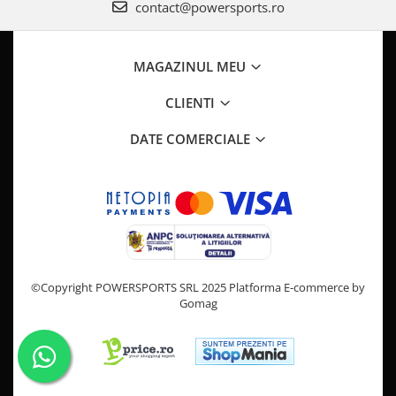
Pompa Benzina
contact@powersports.ro
Pompa Presiune
Robinet benzina
MAGAZINUL MEU
Sistem Alimentare
Sonda Combustibil
CLIENTI
CFMOTO
DATE COMERCIALE
Linhai
Piese Snowmobil
Plastice
Aparatoare
Aripi
Carcase
©Copyright POWERSPORTS SRL 2025
Platforma E-commerce by
Carene
Gomag
Cleme
Masti
Praguri
Sistem de Răcire