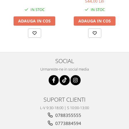
Coloana directie
544,00 Lei
Culbutor admisie
IN STOC
IN STOC
Fuzete
ADAUGA IN COS
ADAUGA IN COS
Ghidoane
Pivoti
Rulmenti
Simering
Surub Bascula
SOCIAL
Telescoape
Alimentare, Admisie & Evacuare
Urmareste-ne in social media
Admisie
ARC Toba
Carburator
SUPORT CLIENTI
Evacuare
Filtre aer
L-V 9:30-18:00 | S 10:00-13:00
FILTRU BENZINA
0788355555
Injectoare
0773884594