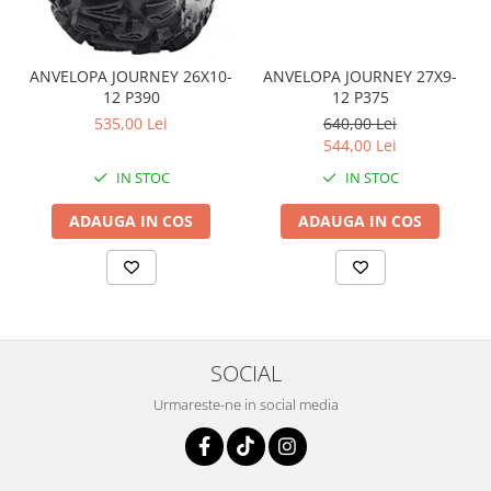
Coloana directie
Culbutor admisie
Fuzete
ANVELOPA JOURNEY 26X10-
ANVELOPA JOURNEY 27X9-
Ghidoane
12 P390
12 P375
Pivoti
535,00 Lei
640,00 Lei
544,00 Lei
Rulmenti
Simering
IN STOC
IN STOC
Surub Bascula
ADAUGA IN COS
ADAUGA IN COS
Telescoape
Alimentare, Admisie & Evacuare
Admisie
ARC Toba
Carburator
SOCIAL
Evacuare
Urmareste-ne in social media
Filtre aer
FILTRU BENZINA
Injectoare