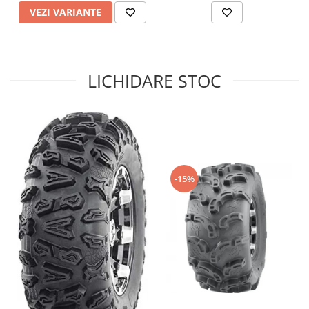
VEZI VARIANTE
Sistem de Frânare
Discuri
Etriere
Placute
LICHIDARE STOC
Pompe
Repartitoare
Suspensie & Direcție
Amortizor
Bieleta
-15%
Brate
Bucsi
Burduf
Butuci
Cabluri comenzi
Capete Bara
Caseta acceleratie