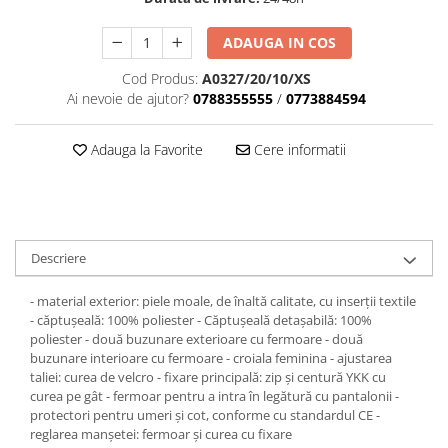
Dama
MOTORAS CUPLARE 4X4
Mansoane Moto
Copii
Planetare
Parbrize moto
ADAUGA IN COS
Genti/Rucsacuri
Transmisie, Variator & Ambreiaj
Pedale si Scarite
Cod Produs:
A0327/20/10/XS
Proiectoare
ATV/Quad
Ambreiaj
Ai nevoie de ajutor?
0788355555
/
0773884594
Scule
Curele
Cagule/Masti
Suveniruri
Fulie Variator
Casual
Adauga la Favorite
Cere informatii
Transport
Intinzatoare Lant
Blugi
Uleiuri
Motor Transmisie
Camasi
ACCESORII SNOWMOBIL
Oala ambreiaj
Sepci
PATINA GHIDAJ
INTRETINERE MOTO & ATV
Copii
Descriere
Pinioane
Casti
Piulita ambreiaj & diferential
- material exterior: piele moale, de înaltă calitate, cu inserții textile
Protectii
Role Variator
- căptușeală: 100% poliester - Căptușeală detașabilă: 100%
OCHELARI
poliester - două buzunare exterioare cu fermoare - două
Schimbatoare Viteza
buzunare interioare cu fermoare - croiala feminina - ajustarea
ATV - QUAD
Slider fulie
taliei: curea de velcro - fixare principală: zip și centură YKK cu
Copii
curea pe gât - fermoar pentru a intra în legătură cu pantalonii -
Tamburi Ambreiaj
protectori pentru umeri și cot, conforme cu standardul CE -
Cross - Enduro
Variatoare
reglarea manșetei: fermoar și curea cu fixare
Strada