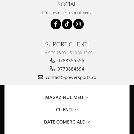
Pompa Benzina
SOCIAL
Pompa Presiune
Urmareste-ne in social media
Robinet benzina
Sistem Alimentare
Sonda Combustibil
CFMOTO
SUPORT CLIENTI
Linhai
L-V 9:30-18:00 | S 10:00-13:00
Piese Snowmobil
0788355555
Plastice
0773884594
Aparatoare
contact@powersports.ro
Aripi
Carcase
MAGAZINUL MEU
Carene
Cleme
CLIENTI
Masti
DATE COMERCIALE
Praguri
Sistem de Răcire