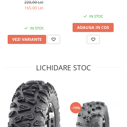
220,00 Lei
Sistem de Frânare
165,00 Lei
Discuri
IN STOC
Etriere
ADAUGA IN COS
IN STOC
Placute
Pompe
VEZI VARIANTE
Repartitoare
Suspensie & Direcție
Amortizor
LICHIDARE STOC
Bieleta
Brate
Bucsi
Burduf
Butuci
Cabluri comenzi
-15%
Capete Bara
Caseta acceleratie