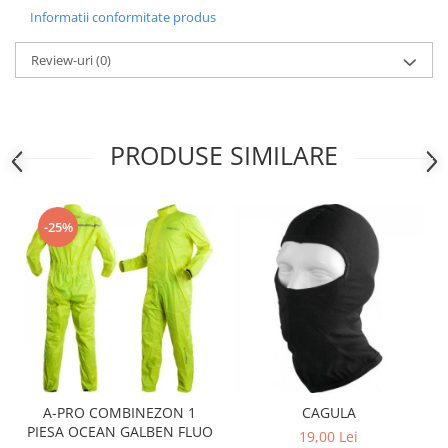
Sistem Electric & Electronică
Informatii conformitate produs
Protectii
Baterii ATV
Armura Moto
Bloc lumini
Review-uri
(0)
Centura Spate
Blocuri Comenzi
Coate
Bobina inductie
Gat
Butoane
PRODUSE SIMILARE
Genunchiere
CALCULATOR SERVO
Husa
Carcasa bord
Protectii D3O
CDI
-25%
Slidere
Contacte
Strada
ELECTROMOTOR
Relee
Touring
Rotor
Vesta
Senzori
Sigurante
Statoare
A-PRO COMBINEZON 1
CAGULA
Termostate
PIESA OCEAN GALBEN FLUO
19,00 Lei
Tunner