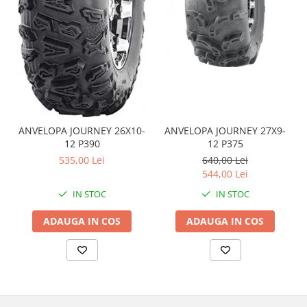
Coloana directie
Culbutor admisie
Fuzete
Ghidoane
Pivoti
Rulmenti
Simering
Surub Bascula
ANVELOPA JOURNEY 26X10-
ANVELOPA JOURNEY 27X9-
12 P390
12 P375
Telescoape
535,00 Lei
640,00 Lei
Alimentare, Admisie & Evacuare
544,00 Lei
Admisie
IN STOC
IN STOC
ARC Toba
Carburator
ADAUGA IN COS
ADAUGA IN COS
Evacuare
Filtre aer
FILTRU BENZINA
Injectoare