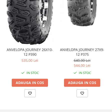
Coloana directie
Culbutor admisie
Fuzete
Ghidoane
Pivoti
Rulmenti
Simering
Surub Bascula
ANVELOPA JOURNEY 26X10-
ANVELOPA JOURNEY 27X9-
Telescoape
12 P390
12 P375
Alimentare, Admisie & Evacuare
535,00 Lei
640,00 Lei
544,00 Lei
Admisie
IN STOC
IN STOC
ARC Toba
Carburator
ADAUGA IN COS
ADAUGA IN COS
Evacuare
Filtre aer
FILTRU BENZINA
Injectoare