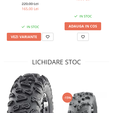
220,00 Lei
Sistem de Frânare
165,00 Lei
Discuri
IN STOC
Etriere
ADAUGA IN COS
IN STOC
Placute
Pompe
VEZI VARIANTE
Repartitoare
Suspensie & Direcție
Amortizor
LICHIDARE STOC
Bieleta
Brate
Bucsi
Burduf
Butuci
Cabluri comenzi
-15%
Capete Bara
Caseta acceleratie