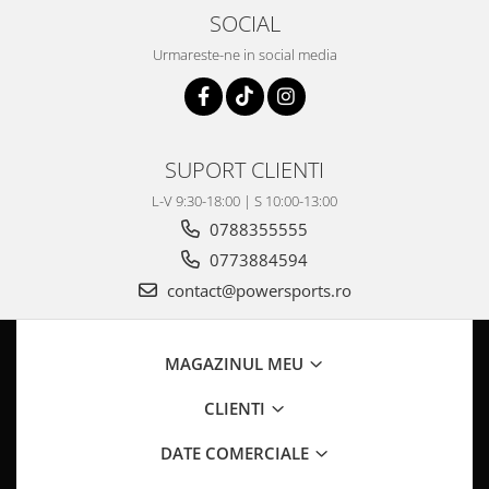
Pompa Benzina
SOCIAL
Pompa Presiune
Urmareste-ne in social media
Robinet benzina
Sistem Alimentare
Sonda Combustibil
CFMOTO
SUPORT CLIENTI
Linhai
L-V 9:30-18:00 | S 10:00-13:00
Piese Snowmobil
0788355555
Plastice
0773884594
Aparatoare
contact@powersports.ro
Aripi
Carcase
MAGAZINUL MEU
Carene
Cleme
CLIENTI
Masti
Praguri
DATE COMERCIALE
Sistem de Răcire