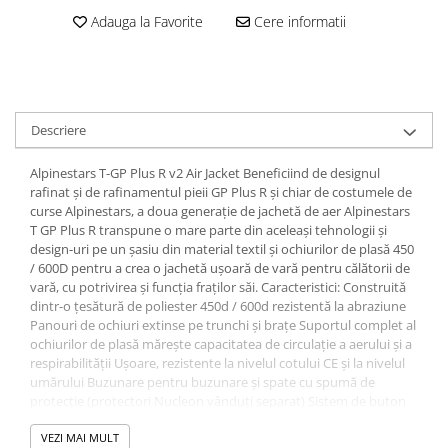
Dama
MOTORAS CUPLARE 4X4
Mansoane Moto
Adauga la Favorite
Cere informatii
Copii
Planetare
Parbrize moto
Genti/Rucsacuri
Transmisie, Variator & Ambreiaj
Pedale si Scarite
Proiectoare
ATV/Quad
Ambreiaj
Scule
Curele
Cagule/Masti
Descriere
Suveniruri
Fulie Variator
Casual
Transport
Intinzatoare Lant
Alpinestars T-GP Plus R v2 Air Jacket Beneficiind de designul
Blugi
Uleiuri
Motor Transmisie
rafinat și de rafinamentul pieii GP Plus R și chiar de costumele de
Camasi
ACCESORII SNOWMOBIL
curse Alpinestars, a doua generație de jachetă de aer Alpinestars
Oala ambreiaj
Sepci
T GP Plus R transpune o mare parte din aceleași tehnologii și
PATINA GHIDAJ
INTRETINERE MOTO & ATV
design-uri pe un șasiu din material textil și ochiurilor de plasă 450
Copii
Pinioane
/ 600D pentru a crea o jachetă ușoară de vară pentru călătorii de
Casti
vară, cu potrivirea și funcția fraților săi. Caracteristici: Construită
Piulita ambreiaj & diferential
dintr-o țesătură de poliester 450d / 600d rezistentă la abraziune
Protectii
Role Variator
Panouri de ochiuri extinse pe trunchi și brațe Suportul complet al
OCHELARI
Schimbatoare Viteza
ochiurilor de plasă mărește capacitatea de circulație a aerului și a
respirabilității Ușoare, rezistente la nivelul cotului CE și la nivelul
ATV - QUAD
Slider fulie
umărului Buzunare pentru buzunare și spate cu spumă de
Copii
Tamburi Ambreiaj
protecție (protectori Nucleon vânduți separat) Sistem de buton
Cross - Enduro
Snap pentru a integra nivelul opțional Alpinestars Nucleon
Variatoare
Protector Spate (Nucleon vândut separat) Suprafața de protecție
VEZI MAI MULT
Strada