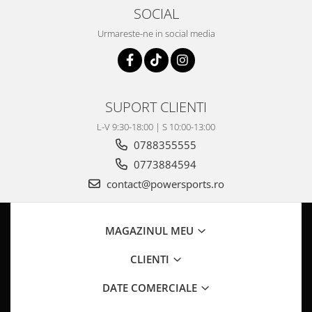
Pompa Benzina
SOCIAL
Pompa Presiune
Urmareste-ne in social media
Robinet benzina
Sistem Alimentare
Sonda Combustibil
CFMOTO
SUPORT CLIENTI
Linhai
L-V 9:30-18:00 | S 10:00-13:00
Piese Snowmobil
0788355555
Plastice
0773884594
Aparatoare
contact@powersports.ro
Aripi
Carcase
MAGAZINUL MEU
Carene
Cleme
CLIENTI
Masti
DATE COMERCIALE
Praguri
Sistem de Răcire