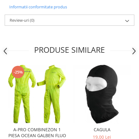
Sistem Electric & Electronică
Informatii conformitate produs
Protectii
Baterii ATV
Armura Moto
Bloc lumini
Review-uri
(0)
Centura Spate
Blocuri Comenzi
Coate
Bobina inductie
Gat
Butoane
PRODUSE SIMILARE
Genunchiere
CALCULATOR SERVO
Husa
Carcasa bord
Protectii D3O
CDI
-25%
Slidere
Contacte
Strada
ELECTROMOTOR
Relee
Touring
Rotor
Vesta
Senzori
Sigurante
Statoare
A-PRO COMBINEZON 1
CAGULA
Termostate
PIESA OCEAN GALBEN FLUO
19,00 Lei
Tunner