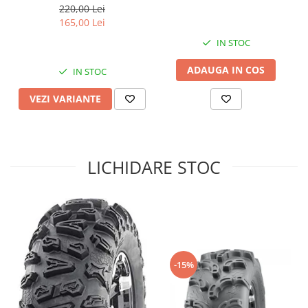
220,00 Lei
Sistem de Frânare
165,00 Lei
Discuri
IN STOC
Etriere
ADAUGA IN COS
IN STOC
Placute
Pompe
VEZI VARIANTE
Repartitoare
Suspensie & Direcție
Amortizor
LICHIDARE STOC
Bieleta
Brate
Bucsi
Burduf
Butuci
Cabluri comenzi
-15%
Capete Bara
Caseta acceleratie