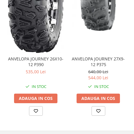
Coloana directie
Culbutor admisie
Fuzete
Ghidoane
Pivoti
Rulmenti
Simering
Surub Bascula
ANVELOPA JOURNEY 26X10-
ANVELOPA JOURNEY 27X9-
Telescoape
12 P390
12 P375
Alimentare, Admisie & Evacuare
535,00 Lei
640,00 Lei
544,00 Lei
Admisie
IN STOC
IN STOC
ARC Toba
Carburator
ADAUGA IN COS
ADAUGA IN COS
Evacuare
Filtre aer
FILTRU BENZINA
Injectoare