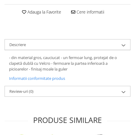
Dama
MOTORAS CUPLARE 4X4
Mansoane Moto
Copii
Planetare
Parbrize moto
Adauga la Favorite
Cere informatii
Genti/Rucsacuri
Transmisie, Variator & Ambreiaj
Pedale si Scarite
Proiectoare
ATV/Quad
Ambreiaj
Scule
Curele
Cagule/Masti
Suveniruri
Fulie Variator
Casual
Descriere
Transport
Intinzatoare Lant
Blugi
Uleiuri
Motor Transmisie
- din material gros, cauciucat - un fermoar lung, protejat de o
Camasi
ACCESORII SNOWMOBIL
clapetă dublă cu Velcro - fermoare la partea inferioară a
Oala ambreiaj
Sepci
picioarelor - finisaj moale la guler
PATINA GHIDAJ
INTRETINERE MOTO & ATV
Copii
Informatii conformitate produs
Pinioane
Casti
Piulita ambreiaj & diferential
Review-uri
(0)
Protectii
Role Variator
OCHELARI
Schimbatoare Viteza
ATV - QUAD
Slider fulie
PRODUSE SIMILARE
Copii
Tamburi Ambreiaj
Cross - Enduro
Variatoare
Strada