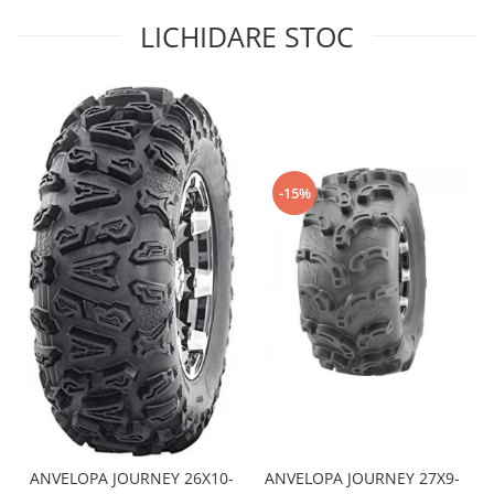
LICHIDARE STOC
Sistem de Frânare
Discuri
Etriere
Placute
Pompe
Repartitoare
-15%
Suspensie & Direcție
Amortizor
Bieleta
Brate
Bucsi
Burduf
Butuci
Cabluri comenzi
Capete Bara
Caseta acceleratie
ANVELOPA JOURNEY 26X10-
ANVELOPA JOURNEY 27X9-