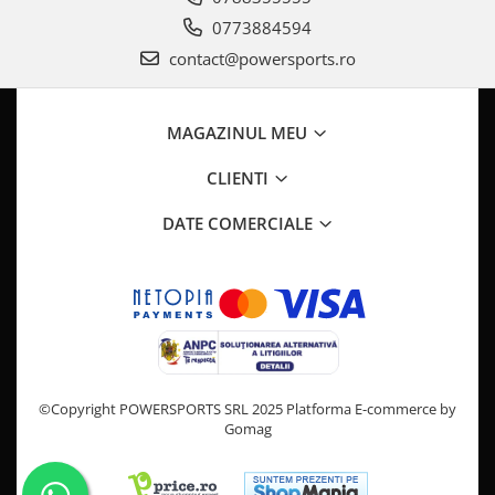
Pompa Benzina
0773884594
Pompa Presiune
contact@powersports.ro
Robinet benzina
Sistem Alimentare
Sonda Combustibil
MAGAZINUL MEU
CFMOTO
CLIENTI
Linhai
Piese Snowmobil
DATE COMERCIALE
Plastice
Aparatoare
Aripi
Carcase
Carene
Cleme
©Copyright POWERSPORTS SRL 2025
Platforma E-commerce by
Masti
Gomag
Praguri
Sistem de Răcire