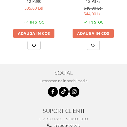
Coloana directie
12 P390
12 P375
535,00 Lei
640,00 Lei
Culbutor admisie
544,00 Lei
Fuzete
IN STOC
IN STOC
Ghidoane
Pivoti
ADAUGA IN COS
ADAUGA IN COS
Rulmenti
Simering
Surub Bascula
Telescoape
Alimentare, Admisie & Evacuare
SOCIAL
Admisie
Urmareste-ne in social media
ARC Toba
Carburator
Evacuare
Filtre aer
SUPORT CLIENTI
FILTRU BENZINA
L-V 9:30-18:00 | S 10:00-13:00
Injectoare
0788355555