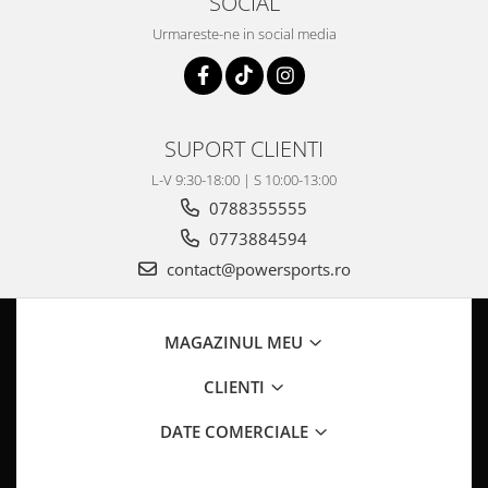
SOCIAL
Pompa Benzina
Pompa Presiune
Urmareste-ne in social media
Robinet benzina
Sistem Alimentare
Sonda Combustibil
SUPORT CLIENTI
CFMOTO
Linhai
L-V 9:30-18:00 | S 10:00-13:00
0788355555
Piese Snowmobil
0773884594
Plastice
contact@powersports.ro
Aparatoare
Aripi
Carcase
MAGAZINUL MEU
Carene
CLIENTI
Cleme
Masti
DATE COMERCIALE
Praguri
Sistem de Răcire