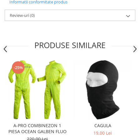
Sistem Electric & Electronică
Informatii conformitate produs
Protectii
Baterii ATV
Review-uri
(0)
Armura Moto
Bloc lumini
Centura Spate
Blocuri Comenzi
Coate
Bobina inductie
Gat
Butoane
PRODUSE SIMILARE
Genunchiere
CALCULATOR SERVO
Husa
Carcasa bord
Protectii D3O
CDI
-25%
Slidere
Contacte
Strada
ELECTROMOTOR
Relee
Touring
Rotor
Vesta
Senzori
Sigurante
Statoare
A-PRO COMBINEZON 1
CAGULA
PIESA OCEAN GALBEN FLUO
Termostate
19,00 Lei
220,00 Lei
Tunner