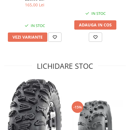
165,00 Lei
Sistem de Frânare
IN STOC
Discuri
Etriere
ADAUGA IN COS
IN STOC
Placute
VEZI VARIANTE
Pompe
Repartitoare
Suspensie & Direcție
Amortizor
LICHIDARE STOC
Bieleta
Brate
Bucsi
Burduf
Butuci
-15%
Cabluri comenzi
Capete Bara
Caseta acceleratie