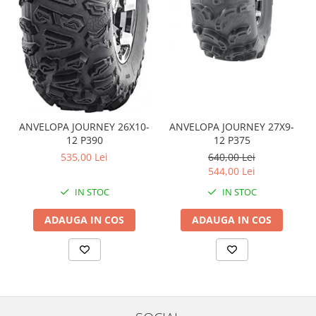
Coloana directie
Culbutor admisie
Fuzete
Ghidoane
Pivoti
Rulmenti
Simering
ANVELOPA JOURNEY 26X10-
ANVELOPA JOURNEY 27X9-
Surub Bascula
12 P390
12 P375
Telescoape
535,00 Lei
640,00 Lei
Alimentare, Admisie & Evacuare
544,00 Lei
Admisie
IN STOC
IN STOC
ARC Toba
ADAUGA IN COS
ADAUGA IN COS
Carburator
Evacuare
Filtre aer
FILTRU BENZINA
Injectoare