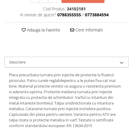
Dama
MOTORAS CUPLARE 4X4
Mansoane Moto
Copii
Planetare
Parbrize moto
Cod Produs:
34102181
Ai nevoie de ajutor?
0788355555
/
0773884594
Genti/Rucsacuri
Transmisie, Variator & Ambreiaj
Pedale si Scarite
Proiectoare
ATV/Quad
Ambreiaj
Adauga la Favorite
Cere informatii
Scule
Curele
Cagule/Masti
Suveniruri
Fulie Variator
Casual
Transport
Intinzatoare Lant
Blugi
Uleiuri
Motor Transmisie
Camasi
ACCESORII SNOWMOBIL
Descriere
Oala ambreiaj
Sepci
PATINA GHIDAJ
INTRETINERE MOTO & ATV
Placa precurbata turnata prin injectie de protectie la fluierul
Copii
Pinioane
piciorului. Patru curele reglabilepentru a le putea fixa cat mai
Casti
bine. Material protectie sintetic ce asigura o rezistenta premium
Piulita ambreiaj & diferential
si aderenta optima. Protectie mediana turnata prin injectie
Protectii
Role Variator
integrata cu protectia de schimbator. Varful cu intarituri din
OCHELARI
Schimbatoare Viteza
metal intareste bombeul. Talpa unidirectionala cu intaritura
metalica. Catarame turnate prin injectie inchidere pozitiva.
ATV - QUAD
Slider fulie
Captuseala din plasa pentru aerisire. Varianta pentru ATV are
Copii
Tamburi Ambreiaj
talpa rizata si protectie metalica in varf. Testate si certificate
Cross - Enduro
Variatoare
conform standardului european EN 13634:2015
Strada