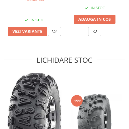
Sistem de Frânare
IN STOC
Discuri
ADAUGA IN COS
IN STOC
Etriere
Placute
VEZI VARIANTE
Pompe
Repartitoare
Suspensie & Direcție
LICHIDARE STOC
Amortizor
Bieleta
Brate
Bucsi
Burduf
Butuci
-15%
Cabluri comenzi
Capete Bara
Caseta acceleratie