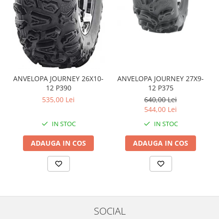
Coloana directie
Culbutor admisie
Fuzete
Ghidoane
Pivoti
Rulmenti
Simering
ANVELOPA JOURNEY 26X10-
ANVELOPA JOURNEY 27X9-
12 P390
12 P375
Surub Bascula
535,00 Lei
640,00 Lei
Telescoape
544,00 Lei
Alimentare, Admisie & Evacuare
IN STOC
IN STOC
Admisie
ADAUGA IN COS
ADAUGA IN COS
ARC Toba
Carburator
Evacuare
Filtre aer
FILTRU BENZINA
Injectoare
SOCIAL