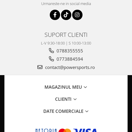
Pompa Benzina
Urmareste-ne in social media
Pompa Presiune
Robinet benzina
Sistem Alimentare
Sonda Combustibil
SUPORT CLIENTI
CFMOTO
L-V 9:30-18:00 | S 10:00-13:00
Linhai
0788355555
Piese Snowmobil
0773884594
Plastice
contact@powersports.ro
Aparatoare
Aripi
MAGAZINUL MEU
Carcase
Carene
CLIENTI
Cleme
DATE COMERCIALE
Masti
Praguri
Sistem de Răcire