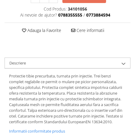
Dama
MOTORAS CUPLARE 4X4
Mansoane Moto
Copii
Planetare
Parbrize moto
Cod Produs:
34101056
Ai nevoie de ajutor?
0788355555
/
0773884594
Genti/Rucsacuri
Transmisie, Variator & Ambreiaj
Pedale si Scarite
Proiectoare
ATV/Quad
Ambreiaj
Adauga la Favorite
Cere informatii
Scule
Curele
Cagule/Masti
Suveniruri
Fulie Variator
Casual
Transport
Intinzatoare Lant
Blugi
Uleiuri
Motor Transmisie
Camasi
ACCESORII SNOWMOBIL
Descriere
Oala ambreiaj
Sepci
PATINA GHIDAJ
INTRETINERE MOTO & ATV
Protectie tibie precurbata, turnata prin injectie. Trei benzi
Copii
Pinioane
complet reglabile ce permit o mulare pe picior personalizata,
Casti
specifica pilotului. Protectia complet sintetica impotriva caldurii
Piulita ambreiaj & diferential
ofera rezistenta la temperatura. Placa rezistenta la abraziune
Protectii
Role Variator
mediala turnata prin injectie cu protectie schimbator integrata.
OCHELARI
Schimbatoare Viteza
Captuseala mesh ce permite fluiditatea aerului fara a sacrifica
confortul. Talpa exterioara uni-directionala cu o insertie varf din
ATV - QUAD
Slider fulie
otel. Catarame inchidere pozitive turnate prin injectie. Testate si
Copii
Tamburi Ambreiaj
certificate conform Standardului EuropeanEN 13634:2010.
Cross - Enduro
Variatoare
Informatii conformitate produs
Strada