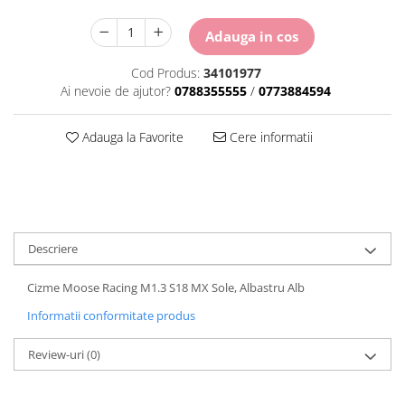
Genti/Rucsacuri
Proiectoare
Ambreiaj
ATV/Quad
Adauga in cos
Scule
Curele
Suveniruri
Cagule/Masti
Fulie Variator
Cod Produs:
34101977
Transport
Intinzatoare Lant
Casual
Ai nevoie de ajutor?
0788355555
/
0773884594
Uleiuri
Motor Transmisie
Blugi
ACCESORII SNOWMOBIL
Oala ambreiaj
Adauga la Favorite
Cere informatii
Camasi
PATINA GHIDAJ
INTRETINERE MOTO & ATV
Sepci
Pinioane
Copii
Piulita ambreiaj & diferential
Casti
Role Variator
Protectii
Schimbatoare Viteza
Descriere
OCHELARI
Slider fulie
ATV - QUAD
Tamburi Ambreiaj
Cizme Moose Racing M1.3 S18 MX Sole, Albastru Alb
Copii
Variatoare
Informatii conformitate produs
Cross - Enduro
Sistem Electric & Electronică
Strada
Baterii ATV
Review-uri
(0)
Protectii
Bloc lumini
Armura Moto
Blocuri Comenzi