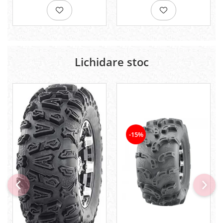
Pompe
Repartitoare
Suspensie & Direcție
Amortizor
Bieleta
Lichidare stoc
Brate
Bucsi
Burduf
Butuci
Cabluri comenzi
Capete Bara
-15%
Caseta acceleratie
Coloana directie
Culbutor admisie
Fuzete
Ghidoane
Pivoti
Rulmenti
Simering