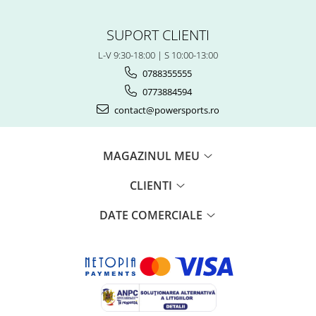
Piese Snowmobil
Plastice
SUPORT CLIENTI
Aparatoare
L-V 9:30-18:00 | S 10:00-13:00
Aripi
0788355555
Carcase
0773884594
Carene
contact@powersports.ro
Cleme
Masti
Praguri
MAGAZINUL MEU
Sistem de Răcire
CLIENTI
Pompe Apa
Radiatoare
DATE COMERCIALE
ventilator
TGB