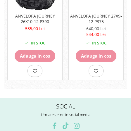
Surub Bascula
Telescoape
ANVELOPA JOURNEY
ANVELOPA JOURNEY 27X9-
Alimentare, Admisie & Evacuare
26X10-12 P390
12 P375
535,00 Lei
640,00 Lei
Admisie
544,00 Lei
ARC Toba
IN STOC
IN STOC
Carburator
Evacuare
Adauga in cos
Adauga in cos
Filtre aer
FILTRU BENZINA
Injectoare
Pompa Benzina
Pompa Presiune
Robinet benzina
Sistem Alimentare
SOCIAL
Sonda Combustibil
CFMOTO
Urmareste-ne in social media
Linhai