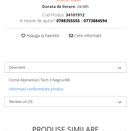
Dama
MOTORAS CUPLARE 4X4
Mansoane Moto
Durata de livrare:
24/48h
Copii
Planetare
Parbrize moto
Cod Produs:
34101912
Genti/Rucsacuri
Transmisie, Variator & Ambreiaj
Pedale si Scarite
Ai nevoie de ajutor?
0788355555
/
0773884594
Proiectoare
ATV/Quad
Ambreiaj
Scule
Curele
Cagule/Masti
Adauga la Favorite
Cere informatii
Suveniruri
Fulie Variator
Casual
Transport
Intinzatoare Lant
Blugi
Uleiuri
Motor Transmisie
Camasi
ACCESORII SNOWMOBIL
Oala ambreiaj
Sepci
Descriere
PATINA GHIDAJ
INTRETINERE MOTO & ATV
Copii
Pinioane
Cizme Alpinestars Tech 3 Negru/Alb
Casti
Piulita ambreiaj & diferential
Informatii conformitate produs
Protectii
Role Variator
OCHELARI
Schimbatoare Viteza
Review-uri
(0)
ATV - QUAD
Slider fulie
Copii
Tamburi Ambreiaj
Cross - Enduro
Variatoare
PRODUSE SIMILARE
Strada