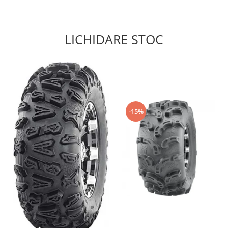
Sistem de Frânare
Discuri
LICHIDARE STOC
Etriere
Placute
Pompe
Repartitoare
Suspensie & Direcție
Amortizor
-15%
Bieleta
Brate
Bucsi
Burduf
Butuci
Cabluri comenzi
Capete Bara
Caseta acceleratie