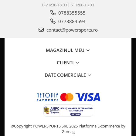
Pompa Benzina
L-V 9:30-18:00 | S 10:00-13:00
Pompa Presiune
0788355555
Robinet benzina
0773884594
Sistem Alimentare
contact@powersports.ro
Sonda Combustibil
CFMOTO
Linhai
MAGAZINUL MEU
Piese Snowmobil
CLIENTI
Plastice
DATE COMERCIALE
Aparatoare
Aripi
Carcase
Carene
Cleme
Masti
Praguri
©Copyright POWERSPORTS SRL 2025
Platforma E-commerce by
Gomag
Sistem de Răcire