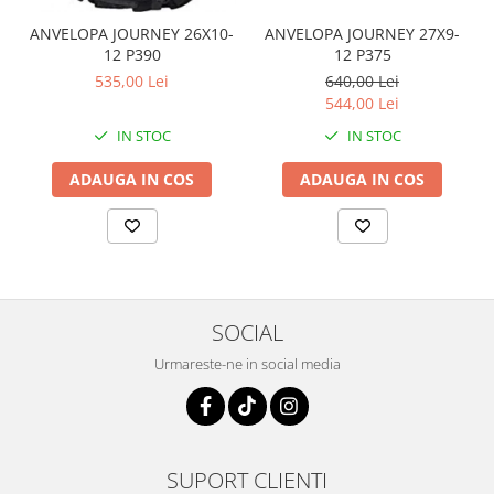
Coloana directie
Culbutor admisie
ANVELOPA JOURNEY 26X10-
ANVELOPA JOURNEY 27X9-
12 P390
12 P375
Fuzete
535,00 Lei
640,00 Lei
Ghidoane
544,00 Lei
Pivoti
IN STOC
IN STOC
Rulmenti
Simering
ADAUGA IN COS
ADAUGA IN COS
Surub Bascula
Telescoape
Alimentare, Admisie & Evacuare
Admisie
ARC Toba
SOCIAL
Carburator
Urmareste-ne in social media
Evacuare
Filtre aer
FILTRU BENZINA
Injectoare
SUPORT CLIENTI