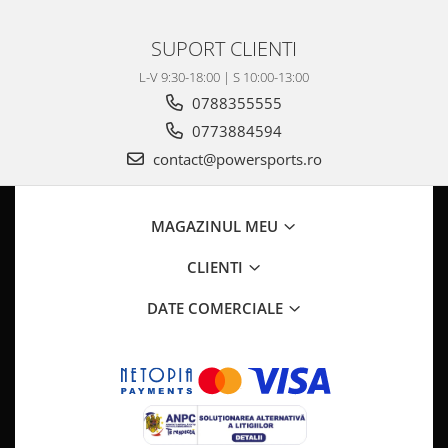
Pompa Benzina
Pompa Presiune
SUPORT CLIENTI
Robinet benzina
L-V 9:30-18:00 | S 10:00-13:00
Sistem Alimentare
0788355555
Sonda Combustibil
0773884594
CFMOTO
contact@powersports.ro
Linhai
Piese Snowmobil
Plastice
MAGAZINUL MEU
Aparatoare
CLIENTI
Aripi
DATE COMERCIALE
Carcase
Carene
Cleme
Masti
Praguri
Sistem de Răcire