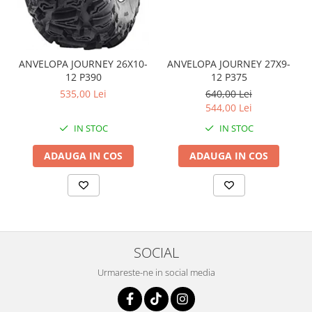
Coloana directie
Culbutor admisie
Fuzete
Ghidoane
ANVELOPA JOURNEY 26X10-
ANVELOPA JOURNEY 27X9-
Pivoti
12 P390
12 P375
Rulmenti
535,00 Lei
640,00 Lei
544,00 Lei
Simering
IN STOC
IN STOC
Surub Bascula
Telescoape
ADAUGA IN COS
ADAUGA IN COS
Alimentare, Admisie & Evacuare
Admisie
ARC Toba
Carburator
Evacuare
SOCIAL
Filtre aer
Urmareste-ne in social media
FILTRU BENZINA
Injectoare