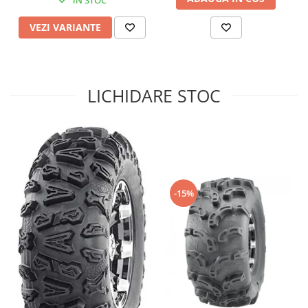
Sistem de Frânare
VEZI VARIANTE
Discuri
Etriere
Placute
LICHIDARE STOC
Pompe
Repartitoare
Suspensie & Direcție
Amortizor
Bieleta
Brate
-15%
Bucsi
Burduf
Butuci
Cabluri comenzi
Capete Bara
Caseta acceleratie