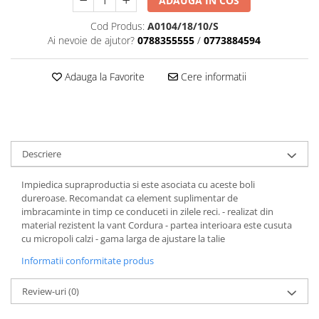
ADAUGA IN COS
Dama
MOTORAS CUPLARE 4X4
Mansoane Moto
Copii
Planetare
Parbrize moto
Cod Produs:
A0104/18/10/S
Genti/Rucsacuri
Transmisie, Variator & Ambreiaj
Pedale si Scarite
Ai nevoie de ajutor?
0788355555
/
0773884594
Proiectoare
ATV/Quad
Ambreiaj
Scule
Adauga la Favorite
Cere informatii
Curele
Cagule/Masti
Suveniruri
Fulie Variator
Casual
Transport
Intinzatoare Lant
Blugi
Uleiuri
Motor Transmisie
Camasi
ACCESORII SNOWMOBIL
Oala ambreiaj
Descriere
Sepci
PATINA GHIDAJ
INTRETINERE MOTO & ATV
Copii
Impiedica supraproductia si este asociata cu aceste boli
Pinioane
dureroase. Recomandat ca element suplimentar de
Casti
Piulita ambreiaj & diferential
imbracaminte in timp ce conduceti in zilele reci. - realizat din
Protectii
material rezistent la vant Cordura - partea interioara este cusuta
Role Variator
cu micropoli calzi - gama larga de ajustare la talie
OCHELARI
Schimbatoare Viteza
Informatii conformitate produs
ATV - QUAD
Slider fulie
Copii
Tamburi Ambreiaj
Review-uri
(0)
Cross - Enduro
Variatoare
Strada