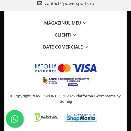
Pompa Benzina
contact@powersports.ro
Pompa Presiune
Robinet benzina
MAGAZINUL MEU
Sistem Alimentare
Sonda Combustibil
CLIENTI
CFMOTO
DATE COMERCIALE
Linhai
Piese Snowmobil
Plastice
Aparatoare
Aripi
Carcase
©Copyright POWERSPORTS SRL 2025
Platforma E-commerce by
Carene
Gomag
Cleme
Masti
Praguri
Sistem de Răcire