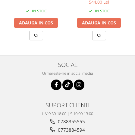
Coloana directie
544,00 Lei
Culbutor admisie
IN STOC
IN STOC
Fuzete
ADAUGA IN COS
ADAUGA IN COS
Ghidoane
Pivoti
Rulmenti
Simering
Surub Bascula
SOCIAL
Telescoape
Alimentare, Admisie & Evacuare
Urmareste-ne in social media
Admisie
ARC Toba
Carburator
SUPORT CLIENTI
Evacuare
Filtre aer
L-V 9:30-18:00 | S 10:00-13:00
FILTRU BENZINA
0788355555
Injectoare
0773884594