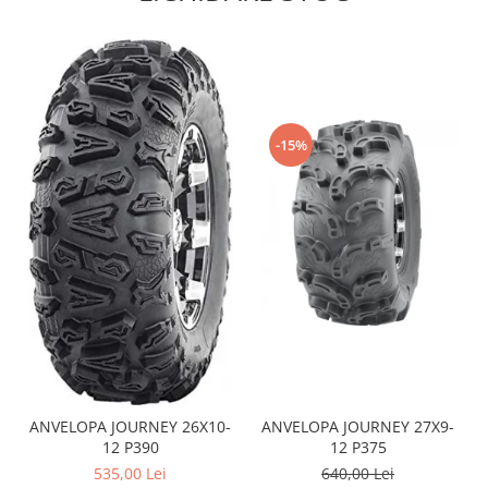
Sistem de Frânare
Discuri
Etriere
Placute
-15%
Pompe
Repartitoare
Suspensie & Direcție
Amortizor
Bieleta
Brate
Bucsi
Burduf
Butuci
Cabluri comenzi
ANVELOPA JOURNEY 26X10-
ANVELOPA JOURNEY 27X9-
Capete Bara
12 P390
12 P375
Caseta acceleratie
535,00 Lei
640,00 Lei