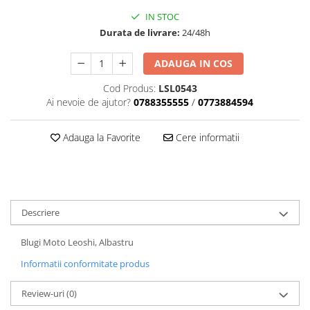
Dama
MOTORAS CUPLARE 4X4
Mansoane Moto
IN STOC
Copii
Planetare
Parbrize moto
Durata de livrare:
24/48h
Genti/Rucsacuri
Transmisie, Variator & Ambreiaj
Pedale si Scarite
Proiectoare
ATV/Quad
Ambreiaj
ADAUGA IN COS
Scule
Curele
Cagule/Masti
Cod Produs:
LSL0543
Suveniruri
Fulie Variator
Casual
Ai nevoie de ajutor?
0788355555
/
0773884594
Transport
Intinzatoare Lant
Blugi
Uleiuri
Motor Transmisie
Adauga la Favorite
Cere informatii
Camasi
ACCESORII SNOWMOBIL
Oala ambreiaj
Sepci
PATINA GHIDAJ
INTRETINERE MOTO & ATV
Copii
Pinioane
Casti
Piulita ambreiaj & diferential
Descriere
Protectii
Role Variator
OCHELARI
Schimbatoare Viteza
Blugi Moto Leoshi, Albastru
ATV - QUAD
Slider fulie
Informatii conformitate produs
Copii
Tamburi Ambreiaj
Cross - Enduro
Variatoare
Review-uri
(0)
Strada