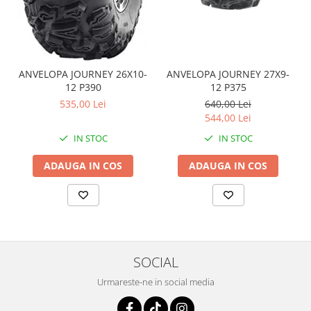
Coloana directie
Culbutor admisie
Fuzete
Ghidoane
ANVELOPA JOURNEY 26X10-
ANVELOPA JOURNEY 27X9-
Pivoti
12 P390
12 P375
Rulmenti
535,00 Lei
640,00 Lei
Simering
544,00 Lei
Surub Bascula
IN STOC
IN STOC
Telescoape
Alimentare, Admisie & Evacuare
ADAUGA IN COS
ADAUGA IN COS
Admisie
ARC Toba
Carburator
Evacuare
Filtre aer
SOCIAL
FILTRU BENZINA
Urmareste-ne in social media
Injectoare