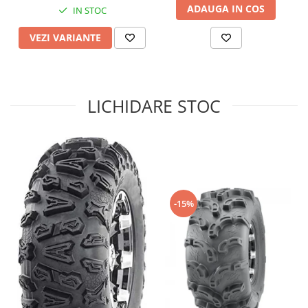
ADAUGA IN COS
IN STOC
Sistem de Frânare
VEZI VARIANTE
Discuri
Etriere
Placute
Pompe
LICHIDARE STOC
Repartitoare
Suspensie & Direcție
Amortizor
Bieleta
Brate
Bucsi
-15%
Burduf
Butuci
Cabluri comenzi
Capete Bara
Caseta acceleratie