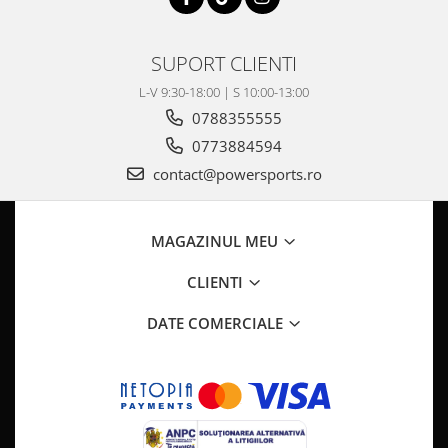
Pompa Benzina
Pompa Presiune
Robinet benzina
SUPORT CLIENTI
Sistem Alimentare
L-V 9:30-18:00 | S 10:00-13:00
Sonda Combustibil
0788355555
CFMOTO
0773884594
Linhai
contact@powersports.ro
Piese Snowmobil
Plastice
MAGAZINUL MEU
Aparatoare
CLIENTI
Aripi
Carcase
DATE COMERCIALE
Carene
Cleme
Masti
Praguri
Sistem de Răcire