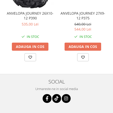
Coloana directie
Culbutor admisie
ANVELOPA JOURNEY 26X10-
ANVELOPA JOURNEY 27X9-
Fuzete
12 P390
12 P375
Ghidoane
535,00 Lei
640,00 Lei
Pivoti
544,00 Lei
Rulmenti
IN STOC
IN STOC
Simering
ADAUGA IN COS
ADAUGA IN COS
Surub Bascula
Telescoape
Alimentare, Admisie & Evacuare
Admisie
ARC Toba
SOCIAL
Carburator
Evacuare
Urmareste-ne in social media
Filtre aer
FILTRU BENZINA
Injectoare