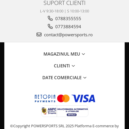
Pompa Benzina
SUPORT CLIENTI
Pompa Presiune
L-V 9:30-18:00 | S 10:00-13:00
Robinet benzina
0788355555
Sistem Alimentare
0773884594
Sonda Combustibil
contact@powersports.ro
CFMOTO
Linhai
MAGAZINUL MEU
Piese Snowmobil
Plastice
CLIENTI
Aparatoare
DATE COMERCIALE
Aripi
Carcase
Carene
Cleme
Masti
Praguri
©Copyright POWERSPORTS SRL 2025
Platforma E-commerce by
Sistem de Răcire