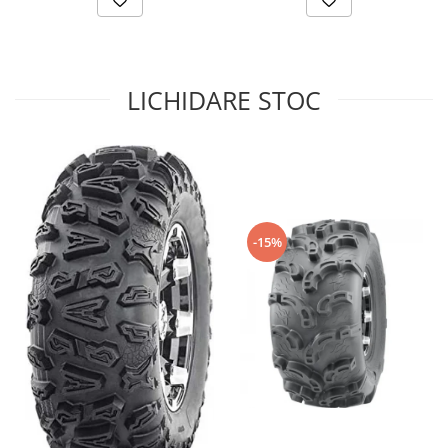
Sistem de Frânare
Discuri
Etriere
LICHIDARE STOC
Placute
Pompe
Repartitoare
Suspensie & Direcție
Amortizor
-15%
Bieleta
Brate
Bucsi
Burduf
Butuci
Cabluri comenzi
Capete Bara
Caseta acceleratie