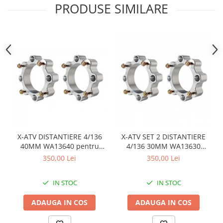
Sistem Electric & Electronică
PRODUSE SIMILARE
Protectii
Baterii ATV
Armura Moto
Bloc lumini
Centura Spate
Blocuri Comenzi
Coate
Bobina inductie
Gat
Butoane
Genunchiere
CALCULATOR SERVO
Husa
Carcasa bord
Protectii D3O
CDI
Slidere
Contacte
Strada
ELECTROMOTOR
X-ATV DISTANTIERE 4/136
X-ATV SET 2 DISTANTIERE
Relee
40MM WA13640 pentru
4/136 30MM WA13630
Touring
CAN AM
pentru CAN AM
350,00 Lei
350,00 Lei
Rotor
Vesta
Senzori
IN STOC
IN STOC
Sigurante
Statoare
ADAUGA IN COS
ADAUGA IN COS
Termostate
Tunner