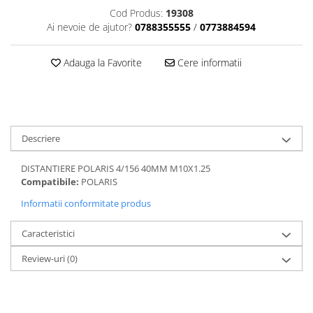
Dama
MOTORAS CUPLARE 4X4
Mansoane Moto
Cod Produs:
19308
Copii
Planetare
Parbrize moto
Ai nevoie de ajutor?
0788355555
/
0773884594
Genti/Rucsacuri
Transmisie, Variator & Ambreiaj
Pedale si Scarite
Proiectoare
ATV/Quad
Ambreiaj
Adauga la Favorite
Cere informatii
Scule
Curele
Cagule/Masti
Suveniruri
Fulie Variator
Casual
Transport
Intinzatoare Lant
Blugi
Uleiuri
Motor Transmisie
Descriere
Camasi
ACCESORII SNOWMOBIL
Oala ambreiaj
Sepci
PATINA GHIDAJ
INTRETINERE MOTO & ATV
DISTANTIERE POLARIS 4/156 40MM M10X1.25
Copii
Compatibile:
POLARIS
Pinioane
Casti
Informatii conformitate produs
Piulita ambreiaj & diferential
Protectii
Role Variator
Caracteristici
OCHELARI
Schimbatoare Viteza
ATV - QUAD
Review-uri
(0)
Slider fulie
Copii
Tamburi Ambreiaj
Cross - Enduro
Variatoare
Strada