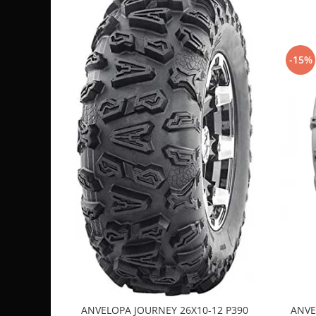
Sistem de Frânare
Discuri
Etriere
-15%
Placute
Pompe
Repartitoare
Suspensie & Direcție
Amortizor
Bieleta
Brate
Bucsi
Burduf
Butuci
Cabluri comenzi
Capete Bara
Caseta acceleratie
ANVELOPA JOURNEY 26X10-12 P390
ANVE