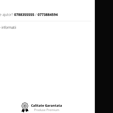
e ajutor?
0788355555
/
0773884594
informatii
Calitate Garantata
Produse Premium