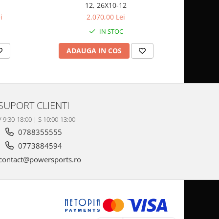
12, 26X10-12
SP
i
2.070,00 Lei
IN STOC
ADAUGA IN COS
AD
SUPORT CLIENTI
V 9:30-18:00 | S 10:00-13:00
0788355555
0773884594
contact@powersports.ro