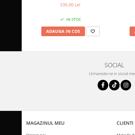
Coloana directie
535,00 Lei
Culbutor admisie
Fuzete
IN STOC
Ghidoane
ADAUGA IN COS
Pivoti
Rulmenti
Simering
Surub Bascula
SOCIAL
Telescoape
Alimentare, Admisie & Evacuare
Urmareste-ne in social me
Admisie
ARC Toba
Carburator
Evacuare
Filtre aer
FILTRU BENZINA
MAGAZINUL MEU
CLIENTI
Injectoare