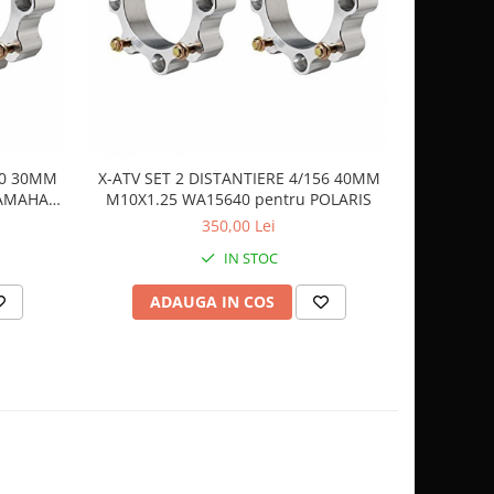
10 30MM
X-ATV SET 2 DISTANTIERE 4/156 40MM
X-ATV SE
YAMAHA
M10X1.25 WA15640 pentru POLARIS
350,00 Lei
IN STOC
ADAUGA IN COS
AD