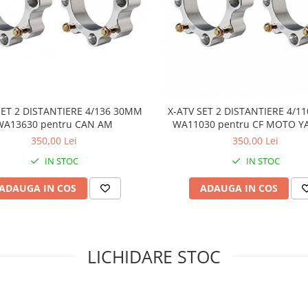
SET 2 DISTANTIERE 4/136 30MM
X-ATV SET 2 DISTANTIERE 4/1
WA13630 pentru CAN AM
WA11030 pentru CF MOTO 
SUZUKI
350,00 Lei
350,00 Lei
IN STOC
IN STOC
ADAUGA IN COS
ADAUGA IN COS
LICHIDARE STOC