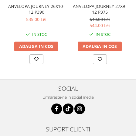
Coloana directie
ANVELOPA JOURNEY 26X10-
ANVELOPA JOURNEY 27X9-
Culbutor admisie
12 P390
12 P375
Fuzete
535,00 Lei
640,00 Lei
Ghidoane
544,00 Lei
Pivoti
IN STOC
IN STOC
Rulmenti
ADAUGA IN COS
ADAUGA IN COS
Simering
Surub Bascula
Telescoape
Alimentare, Admisie & Evacuare
Admisie
SOCIAL
ARC Toba
Carburator
Urmareste-ne in social media
Evacuare
Filtre aer
FILTRU BENZINA
SUPORT CLIENTI
Injectoare