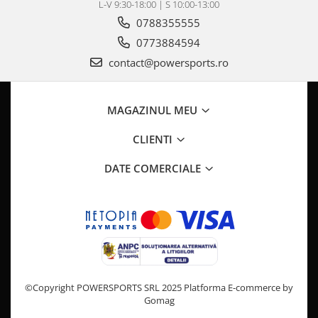
Pompa Benzina
L-V 9:30-18:00 | S 10:00-13:00
Pompa Presiune
0788355555
Robinet benzina
0773884594
Sistem Alimentare
contact@powersports.ro
Sonda Combustibil
CFMOTO
MAGAZINUL MEU
Linhai
Piese Snowmobil
CLIENTI
Plastice
DATE COMERCIALE
Aparatoare
Aripi
Carcase
Carene
Cleme
Masti
©Copyright POWERSPORTS SRL 2025
Platforma E-commerce by
Praguri
Gomag
Sistem de Răcire