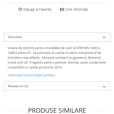
Dama
MOTORAS CUPLARE 4X4
Mansoane Moto
Copii
Planetare
Parbrize moto
Adauga la Favorite
Cere informatii
Genti/Rucsacuri
Transmisie, Variator & Ambreiaj
Pedale si Scarite
Proiectoare
ATV/Quad
Ambreiaj
Scule
Curele
Cagule/Masti
Suveniruri
Fulie Variator
Casual
Descriere
Transport
Intinzatoare Lant
Blugi
Uleiuri
Motor Transmisie
Viziere de schimb pentru modelele de casti SCORPION 1400 si
Camasi
1400 Carbon R1. Se potrivesc la castile ce detin mecanismul de
ACCESORII SNOWMOBIL
Oala ambreiaj
inchidere new elliptec. Material rezistent la zgarieturi. Material
Sepci
PATINA GHIDAJ
INTRETINERE MOTO & ATV
tratat anti UV. Pregatita pentru pinlock. Atentie, acest model este
Copii
compatibil cu castile productie 2019.
Pinioane
Casti
Piulita ambreiaj & diferential
Informatii conformitate produs
Protectii
Role Variator
OCHELARI
Review-uri
(0)
Schimbatoare Viteza
ATV - QUAD
Slider fulie
Copii
Tamburi Ambreiaj
Cross - Enduro
Variatoare
PRODUSE SIMILARE
Strada