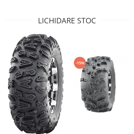
Sistem de Frânare
Discuri
LICHIDARE STOC
Etriere
Placute
Pompe
Repartitoare
Suspensie & Direcție
-15%
Amortizor
Bieleta
Brate
Bucsi
Burduf
Butuci
Cabluri comenzi
Capete Bara
Caseta acceleratie