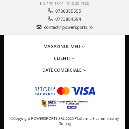
Pompa Benzina
L-V 9:30-18:00 | S 10:00-13:00
Pompa Presiune
0788355555
Robinet benzina
0773884594
Sistem Alimentare
contact@powersports.ro
Sonda Combustibil
CFMOTO
MAGAZINUL MEU
Linhai
Piese Snowmobil
CLIENTI
Plastice
DATE COMERCIALE
Aparatoare
Aripi
Carcase
Carene
Cleme
Masti
©Copyright POWERSPORTS SRL 2025
Platforma E-commerce by
Praguri
Gomag
Sistem de Răcire