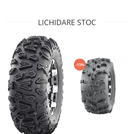
Sistem de Frânare
Discuri
LICHIDARE STOC
Etriere
Placute
Pompe
Repartitoare
Suspensie & Direcție
-15%
Amortizor
Bieleta
Brate
Bucsi
Burduf
Butuci
Cabluri comenzi
Capete Bara
Caseta acceleratie