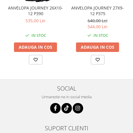
Coloana directie
ANVELOPA JOURNEY 26X10-
ANVELOPA JOURNEY 27X9-
Culbutor admisie
12 P390
12 P375
Fuzete
535,00 Lei
640,00 Lei
Ghidoane
544,00 Lei
Pivoti
IN STOC
IN STOC
Rulmenti
ADAUGA IN COS
ADAUGA IN COS
Simering
Surub Bascula
Telescoape
Alimentare, Admisie & Evacuare
Admisie
SOCIAL
ARC Toba
Carburator
Urmareste-ne in social media
Evacuare
Filtre aer
FILTRU BENZINA
Injectoare
SUPORT CLIENTI