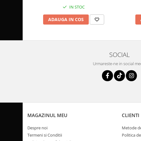
Coloana directie
IN STOC
Culbutor admisie
Fuzete
ADAUGA IN COS
Ghidoane
Pivoti
Rulmenti
Simering
SOCIAL
Surub Bascula
Urmareste-ne in social me
Telescoape
Alimentare, Admisie & Evacuare
Admisie
ARC Toba
Carburator
Evacuare
MAGAZINUL MEU
CLIENTI
Filtre aer
FILTRU BENZINA
Despre noi
Metode de
Injectoare
Termeni si Conditii
Politica d