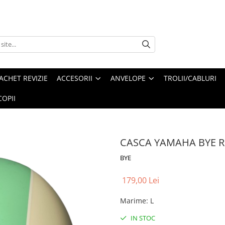
ACHET REVIZIE
ACCESORII
ANVELOPE
TROLII/CABLURI
OPII
CASCA YAMAHA BYE 
BYE
179,00 Lei
Marime
:
L
IN STOC