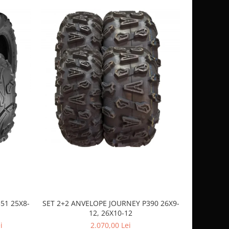
51 25X8-
SET 2+2 ANVELOPE JOURNEY P390 26X9-
CASCA
12, 26X10-12
SP
i
2.070,00 Lei