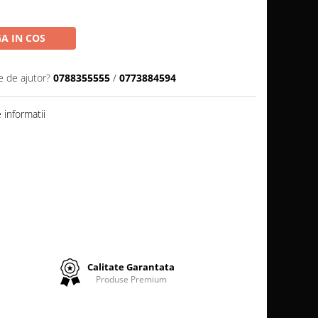
A IN COS
e de ajutor?
0788355555
/
0773884594
informatii
Calitate Garantata
Produse Premium