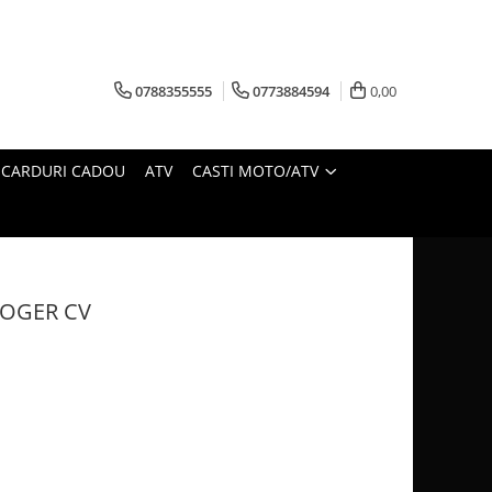
0788355555
0773884594
0,00
CARDURI CADOU
ATV
CASTI MOTO/ATV
ROGER CV