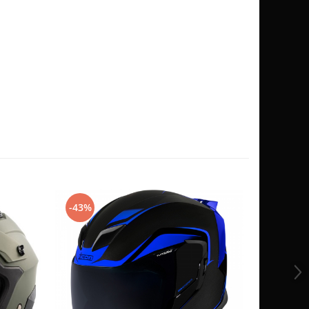
-43%
-53%