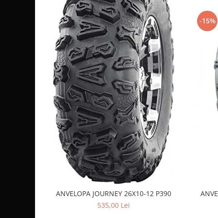
Sistem de Frânare
-15%
Discuri
Etriere
Placute
Pompe
Repartitoare
Suspensie & Direcție
Amortizor
Bieleta
Brate
Bucsi
Burduf
Butuci
Cabluri comenzi
ANVELOPA JOURNEY 26X10-12 P390
ANVE
Capete Bara
535,00 Lei
Caseta acceleratie