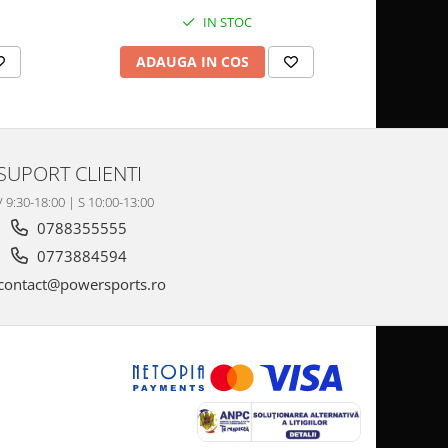
IN STOC
ADAUGA IN COS
AD
SUPORT CLIENTI
V 9:30-18:00 | S 10:00-13:00
0788355555
0773884594
contact@powersports.ro