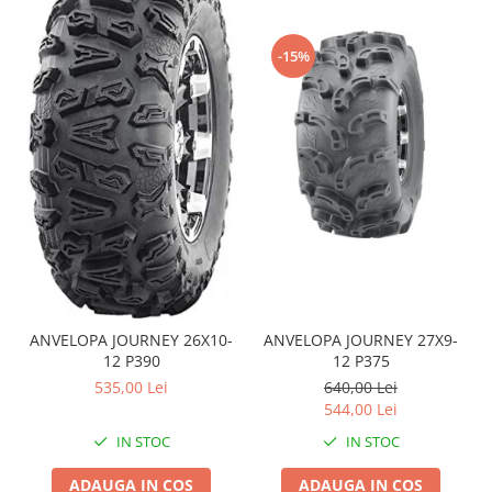
Sistem de Frânare
-15%
Discuri
Etriere
Placute
Pompe
Repartitoare
Suspensie & Direcție
Amortizor
Bieleta
Brate
Bucsi
ANVELOPA JOURNEY 26X10-
ANVELOPA JOURNEY 27X9-
Burduf
12 P390
12 P375
Butuci
535,00 Lei
640,00 Lei
544,00 Lei
Cabluri comenzi
Capete Bara
IN STOC
IN STOC
Caseta acceleratie
ADAUGA IN COS
ADAUGA IN COS