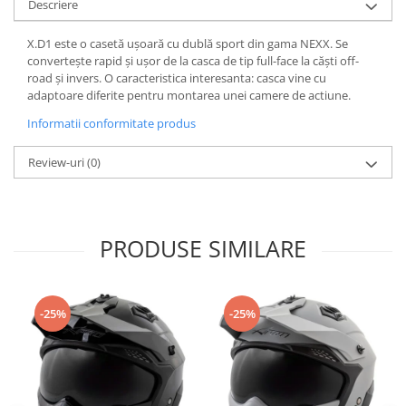
Dama
MOTORAS CUPLARE 4X4
Mansoane Moto
Descriere
Copii
Planetare
Parbrize moto
X.D1 este o casetă ușoară cu dublă sport din gama NEXX. Se
Genti/Rucsacuri
Transmisie, Variator & Ambreiaj
Pedale si Scarite
convertește rapid și ușor de la casca de tip full-face la căști off-
Proiectoare
ATV/Quad
Ambreiaj
road și invers. O caracteristica interesanta: casca vine cu
Scule
adaptoare diferite pentru montarea unei camere de actiune.
Curele
Cagule/Masti
Suveniruri
Fulie Variator
Informatii conformitate produs
Casual
Transport
Intinzatoare Lant
Blugi
Review-uri
(0)
Uleiuri
Motor Transmisie
Camasi
ACCESORII SNOWMOBIL
Oala ambreiaj
Sepci
PATINA GHIDAJ
INTRETINERE MOTO & ATV
Copii
Pinioane
PRODUSE SIMILARE
Casti
Piulita ambreiaj & diferential
Protectii
Role Variator
OCHELARI
Schimbatoare Viteza
-25%
-25%
ATV - QUAD
Slider fulie
Copii
Tamburi Ambreiaj
Cross - Enduro
Variatoare
Strada