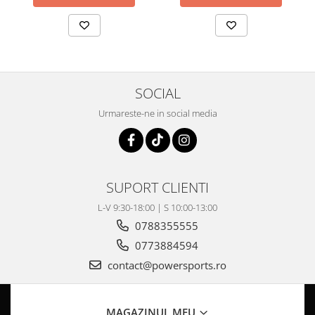
Coloana directie
Culbutor admisie
Fuzete
Ghidoane
Pivoti
SOCIAL
Rulmenti
Simering
Urmareste-ne in social media
Surub Bascula
Telescoape
Alimentare, Admisie & Evacuare
SUPORT CLIENTI
Admisie
ARC Toba
L-V 9:30-18:00 | S 10:00-13:00
Carburator
0788355555
Evacuare
0773884594
Filtre aer
contact@powersports.ro
FILTRU BENZINA
Injectoare
MAGAZINUL MEU