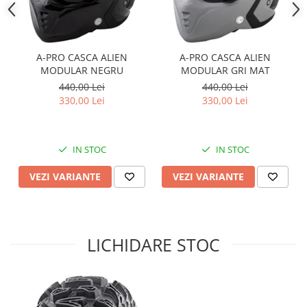
Sistem Electric & Electronică
Protectii
Baterii ATV
Armura Moto
Bloc lumini
Centura Spate
Blocuri Comenzi
A-PRO CASCA ALIEN
A-PRO CASCA ALIEN
MODULAR NEGRU
MODULAR GRI MAT
Coate
Bobina inductie
440,00 Lei
440,00 Lei
Gat
Butoane
330,00 Lei
330,00 Lei
Genunchiere
CALCULATOR SERVO
Husa
Carcasa bord
Protectii D3O
CDI
IN STOC
IN STOC
Slidere
Contacte
VEZI VARIANTE
VEZI VARIANTE
Strada
ELECTROMOTOR
Relee
Touring
Rotor
Vesta
Senzori
LICHIDARE STOC
Sigurante
Statoare
Termostate
Tunner