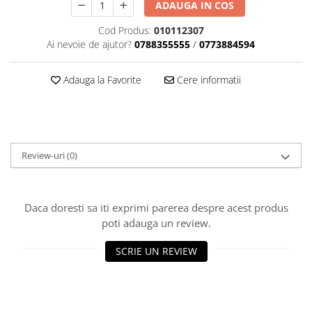
Dama
MOTORAS CUPLARE 4X4
Mansoane Moto
ADAUGA IN COS
Copii
Planetare
Parbrize moto
Cod Produs:
010112307
Genti/Rucsacuri
Transmisie, Variator & Ambreiaj
Pedale si Scarite
Ai nevoie de ajutor?
0788355555
/
0773884594
Proiectoare
ATV/Quad
Ambreiaj
Scule
Curele
Cagule/Masti
Adauga la Favorite
Cere informatii
Suveniruri
Fulie Variator
Casual
Transport
Intinzatoare Lant
Blugi
Uleiuri
Motor Transmisie
Camasi
ACCESORII SNOWMOBIL
Oala ambreiaj
Review-uri
(0)
Sepci
PATINA GHIDAJ
INTRETINERE MOTO & ATV
Copii
Pinioane
Casti
Piulita ambreiaj & diferential
Daca doresti sa iti exprimi parerea despre acest produs
Protectii
Role Variator
poti adauga un review.
OCHELARI
Schimbatoare Viteza
SCRIE UN REVIEW
ATV - QUAD
Slider fulie
Copii
Tamburi Ambreiaj
Cross - Enduro
Variatoare
Strada