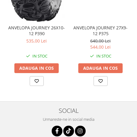
Coloana directie
Culbutor admisie
Fuzete
Ghidoane
ANVELOPA JOURNEY 26X10-
ANVELOPA JOURNEY 27X9-
Pivoti
12 P390
12 P375
Rulmenti
535,00 Lei
640,00 Lei
544,00 Lei
Simering
IN STOC
IN STOC
Surub Bascula
Telescoape
ADAUGA IN COS
ADAUGA IN COS
Alimentare, Admisie & Evacuare
Admisie
ARC Toba
Carburator
Evacuare
SOCIAL
Filtre aer
Urmareste-ne in social media
FILTRU BENZINA
Injectoare