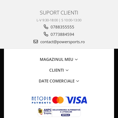
Pompa Benzina
Pompa Presiune
SUPORT CLIENTI
Robinet benzina
L-V 9:30-18:00 | S 10:00-13:00
Sistem Alimentare
0788355555
Sonda Combustibil
0773884594
CFMOTO
contact@powersports.ro
Linhai
Piese Snowmobil
MAGAZINUL MEU
Plastice
Aparatoare
CLIENTI
Aripi
DATE COMERCIALE
Carcase
Carene
Cleme
Masti
Praguri
Sistem de Răcire