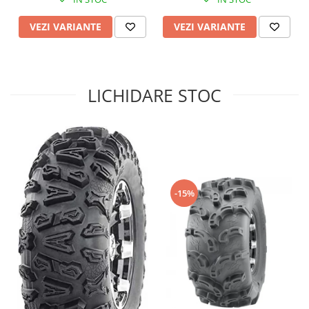
Sistem de Frânare
VEZI VARIANTE
VEZI VARIANTE
Discuri
Etriere
Placute
LICHIDARE STOC
Pompe
Repartitoare
Suspensie & Direcție
Amortizor
Bieleta
Brate
-15%
Bucsi
Burduf
Butuci
Cabluri comenzi
Capete Bara
Caseta acceleratie