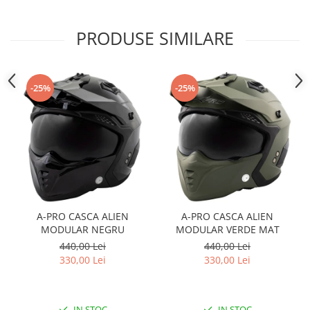
Sistem Electric & Electronică
Protectii
Baterii ATV
PRODUSE SIMILARE
Armura Moto
Bloc lumini
Centura Spate
Blocuri Comenzi
Coate
Bobina inductie
-25%
-25%
Gat
Butoane
Genunchiere
CALCULATOR SERVO
Husa
Carcasa bord
Protectii D3O
CDI
Slidere
Contacte
Strada
ELECTROMOTOR
Relee
Touring
A-PRO CASCA ALIEN
A-PRO CASCA ALIEN
Rotor
Vesta
MODULAR NEGRU
MODULAR VERDE MAT
Senzori
440,00 Lei
440,00 Lei
Sigurante
330,00 Lei
330,00 Lei
Statoare
Termostate
Tunner
IN STOC
IN STOC