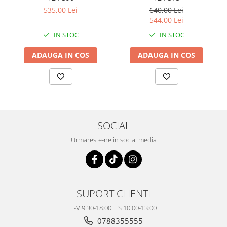
Coloana directie
535,00 Lei
640,00 Lei
Culbutor admisie
544,00 Lei
Fuzete
IN STOC
IN STOC
Ghidoane
Pivoti
ADAUGA IN COS
ADAUGA IN COS
Rulmenti
Simering
Surub Bascula
Telescoape
Alimentare, Admisie & Evacuare
SOCIAL
Admisie
Urmareste-ne in social media
ARC Toba
Carburator
Evacuare
Filtre aer
SUPORT CLIENTI
FILTRU BENZINA
L-V 9:30-18:00 | S 10:00-13:00
Injectoare
0788355555