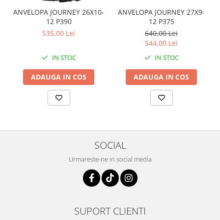
Coloana directie
ANVELOPA JOURNEY 26X10-
ANVELOPA JOURNEY 27X9-
Culbutor admisie
12 P390
12 P375
Fuzete
535,00 Lei
640,00 Lei
Ghidoane
544,00 Lei
Pivoti
IN STOC
IN STOC
Rulmenti
ADAUGA IN COS
ADAUGA IN COS
Simering
Surub Bascula
Telescoape
Alimentare, Admisie & Evacuare
Admisie
SOCIAL
ARC Toba
Carburator
Urmareste-ne in social media
Evacuare
Filtre aer
FILTRU BENZINA
SUPORT CLIENTI
Injectoare