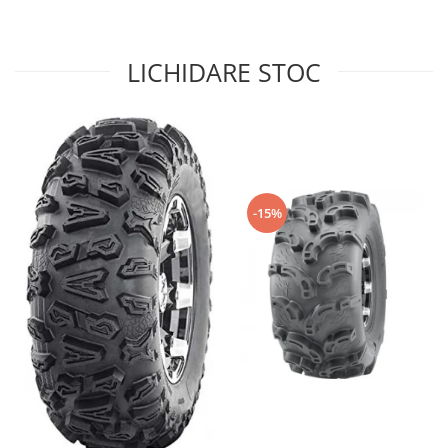
Sistem de Frânare
Discuri
LICHIDARE STOC
Etriere
Placute
Pompe
Repartitoare
Suspensie & Direcție
-15%
Amortizor
Bieleta
Brate
Bucsi
Burduf
Butuci
Cabluri comenzi
Capete Bara
Caseta acceleratie