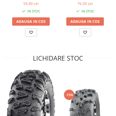
Coloana directie
59,40 Lei
76,50 Lei
Culbutor admisie
IN STOC
IN STOC
Fuzete
Ghidoane
ADAUGA IN COS
ADAUGA IN COS
Pivoti
Rulmenti
Simering
Surub Bascula
Telescoape
LICHIDARE STOC
Alimentare, Admisie & Evacuare
Admisie
ARC Toba
Carburator
Evacuare
-15%
Filtre aer
FILTRU BENZINA
Injectoare