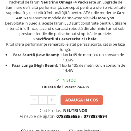
Dama
MOTORAS CUPLARE 4X4
Mansoane Moto
Pachetul de faruri
Neutrino Omega (4 Pack)
este un upgrade de
iluminare de înaltă performanță, conceput pentru a oferi o vizibilitate
Copii
Planetare
Parbrize moto
superioară și o estetică îmbunătățită pentru ATV-urile moderne
Can-
Genti/Rucsacuri
Transmisie, Variator & Ambreiaj
Pedale si Scarite
Am G3
și anumite modele de snowmobile
Ski-Doo/Lynx
.
Proiectoare
Dezvoltate în Suedia, aceste faruri LED sunt construite pentru utilizare
ATV/Quad
Ambreiaj
intensă în off-road, având o carcasă robustă din aluminiu turnat sub
Scule
Curele
Cagule/Masti
presiune, lentile din policarbonat și optică de precizie.
Suveniruri
Specificații și Caracteristici Cheie:
Fulie Variator
Casual
Kitul oferă performanțe remarcabile atât pe faza scurtă, cât și pe faza
Transport
Intinzatoare Lant
lungă.
Blugi
Uleiuri
Faza Scurtă (Low Beam):
1 lux la 65 de metri, cu un consum de
Motor Transmisie
Camasi
13.6W.
ACCESORII SNOWMOBIL
Oala ambreiaj
Faza Lungă (High Beam):
1 lux la 135 de metri, cu un consum de
Sepci
PATINA GHIDAJ
INTRETINERE MOTO & ATV
14.4W.
Copii
Pinioane
IN STOC
Casti
Piulita ambreiaj & diferential
Durata de livrare:
24/48h
Protectii
Role Variator
OCHELARI
ADAUGA IN COS
Schimbatoare Viteza
ATV - QUAD
Slider fulie
Cod Produs:
NEUTRINO3
Copii
Tamburi Ambreiaj
Ai nevoie de ajutor?
0788355555
/
0773884594
Cross - Enduro
Variatoare
Strada