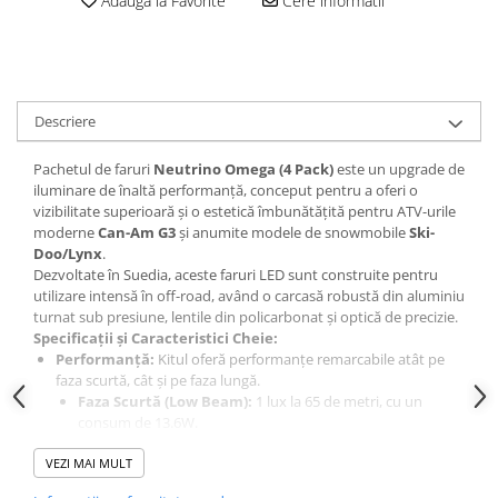
Sistem Electric & Electronică
Adauga la Favorite
Cere informatii
Protectii
Baterii ATV
Armura Moto
Bloc lumini
Centura Spate
Blocuri Comenzi
Coate
Bobina inductie
Descriere
Gat
Butoane
Pachetul de faruri
Neutrino Omega (4 Pack)
este un upgrade de
Genunchiere
CALCULATOR SERVO
iluminare de înaltă performanță, conceput pentru a oferi o
Husa
Carcasa bord
vizibilitate superioară și o estetică îmbunătățită pentru ATV-urile
moderne
Can-Am G3
și anumite modele de snowmobile
Ski-
Protectii D3O
CDI
Doo/Lynx
.
Slidere
Contacte
Dezvoltate în Suedia, aceste faruri LED sunt construite pentru
Strada
ELECTROMOTOR
utilizare intensă în off-road, având o carcasă robustă din aluminiu
turnat sub presiune, lentile din policarbonat și optică de precizie.
Relee
Touring
Specificații și Caracteristici Cheie:
Rotor
Performanță:
Kitul oferă performanțe remarcabile atât pe
Vesta
faza scurtă, cât și pe faza lungă.
Senzori
Faza Scurtă (Low Beam):
1 lux la 65 de metri, cu un
Sigurante
consum de 13.6W.
Statoare
Faza Lungă (High Beam):
1 lux la 135 de metri, cu un
VEZI MAI MULT
consum de 14.4W.
Termostate
Construcție:
Carcasă din aluminiu turnat sub presiune și
Tunner