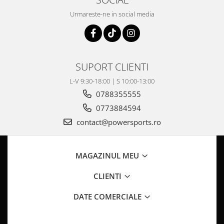
Pompe Apa
Urmareste-ne in social media
Radiatoare
ventilator
TGB
SUPORT CLIENTI
L-V 9:30-18:00 | S 10:00-13:00
0788355555
0773884594
contact@powersports.ro
MAGAZINUL MEU
CLIENTI
DATE COMERCIALE