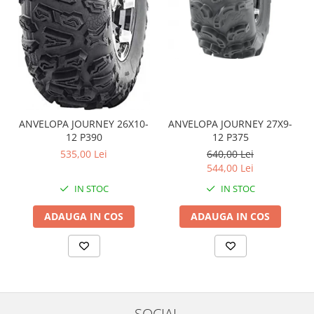
Pompa Benzina
Pompa Presiune
Robinet benzina
Sistem Alimentare
Sonda Combustibil
CFMOTO
Linhai
ANVELOPA JOURNEY 26X10-
ANVELOPA JOURNEY 27X9-
Piese Snowmobil
12 P390
12 P375
535,00 Lei
640,00 Lei
Plastice
544,00 Lei
Aparatoare
IN STOC
IN STOC
Aripi
Carcase
ADAUGA IN COS
ADAUGA IN COS
Carene
Cleme
Masti
Praguri
Sistem de Răcire
SOCIAL