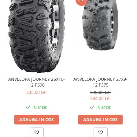
Coloana directie
Culbutor admisie
Fuzete
Ghidoane
Pivoti
Rulmenti
Simering
Surub Bascula
Telescoape
Alimentare, Admisie & Evacuare
ANVELOPA JOURNEY 26X10-
ANVELOPA JOURNEY 27X9-
Admisie
12 P390
12 P375
ARC Toba
535,00 Lei
640,00 Lei
Carburator
544,00 Lei
Evacuare
IN STOC
IN STOC
Filtre aer
ADAUGA IN COS
ADAUGA IN COS
FILTRU BENZINA
Injectoare