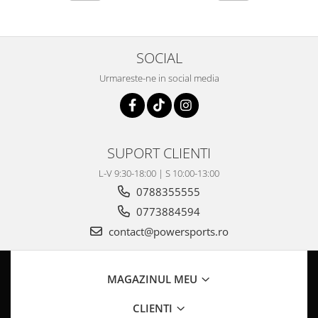
Pompa Benzina
Pompa Presiune
Robinet benzina
SOCIAL
Sistem Alimentare
Sonda Combustibil
Urmareste-ne in social media
CFMOTO
Linhai
Piese Snowmobil
SUPORT CLIENTI
Plastice
L-V 9:30-18:00 | S 10:00-13:00
Aparatoare
0788355555
Aripi
0773884594
Carcase
contact@powersports.ro
Carene
Cleme
Masti
MAGAZINUL MEU
Praguri
CLIENTI
Sistem de Răcire