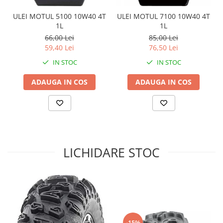
Sistem de Frânare
ULEI MOTUL 5100 10W40 4T
ULEI MOTUL 7100 10W40 4T
1L
1L
Discuri
66,00 Lei
85,00 Lei
Etriere
59,40 Lei
76,50 Lei
Placute
IN STOC
IN STOC
Pompe
Repartitoare
ADAUGA IN COS
ADAUGA IN COS
Suspensie & Direcție
Amortizor
Bieleta
Brate
Bucsi
LICHIDARE STOC
Burduf
Butuci
Cabluri comenzi
Capete Bara
Caseta acceleratie
-15%