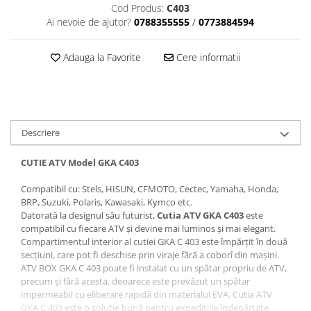
Dama
MOTORAS CUPLARE 4X4
Mansoane Moto
Cod Produs:
C403
Copii
Planetare
Parbrize moto
Ai nevoie de ajutor?
0788355555
/
0773884594
Genti/Rucsacuri
Transmisie, Variator & Ambreiaj
Pedale si Scarite
Proiectoare
Adauga la Favorite
Cere informatii
ATV/Quad
Ambreiaj
Scule
Curele
Cagule/Masti
Suveniruri
Fulie Variator
Casual
Transport
Intinzatoare Lant
Blugi
Uleiuri
Motor Transmisie
Descriere
Camasi
ACCESORII SNOWMOBIL
Oala ambreiaj
Sepci
CUTIE ATV Model GKA C403
PATINA GHIDAJ
INTRETINERE MOTO & ATV
Copii
Pinioane
Compatibil cu: Stels, HISUN, CFMOTO, Cectec, Yamaha, Honda,
Casti
BRP, Suzuki, Polaris, Kawasaki, Kymco etc.
Piulita ambreiaj & diferential
Datorată la designul său futurist,
Cutia ATV GKA C403
este
Protectii
Role Variator
compatibil cu fiecare ATV și devine mai luminos și mai elegant.
OCHELARI
Schimbatoare Viteza
Compartimentul interior al cutiei GKA C 403 este împărțit în două
secțiuni, care pot fi deschise prin viraje fără a coborî din mașini.
ATV - QUAD
Slider fulie
ATV BOX GKA C 403 poate fi instalat cu un spătar propriu de ATV,
Copii
Tamburi Ambreiaj
precum și fără acesta, deoarece este prevăzut un spătar
Cross - Enduro
Variatoare
impermeabil cu eliberare rapidă din materialul EVA. Cutia ATV
GKA C 403 este o soluție bună pentru expedițiile îndepărtate,
Strada