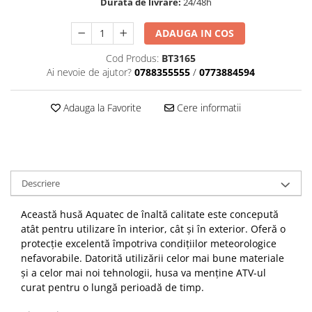
Dama
MOTORAS CUPLARE 4X4
Mansoane Moto
Durata de livrare:
24/48h
Copii
Planetare
Parbrize moto
ADAUGA IN COS
Genti/Rucsacuri
Transmisie, Variator & Ambreiaj
Pedale si Scarite
Proiectoare
Cod Produs:
BT3165
ATV/Quad
Ambreiaj
Ai nevoie de ajutor?
0788355555
/
0773884594
Scule
Curele
Cagule/Masti
Suveniruri
Fulie Variator
Casual
Adauga la Favorite
Cere informatii
Transport
Intinzatoare Lant
Blugi
Uleiuri
Motor Transmisie
Camasi
ACCESORII SNOWMOBIL
Oala ambreiaj
Sepci
PATINA GHIDAJ
INTRETINERE MOTO & ATV
Copii
Descriere
Pinioane
Casti
Piulita ambreiaj & diferential
Această husă Aquatec de înaltă calitate este concepută
Protectii
Role Variator
atât pentru utilizare în interior, cât și în exterior. Oferă o
OCHELARI
Schimbatoare Viteza
protecție excelentă împotriva condițiilor meteorologice
ATV - QUAD
nefavorabile. Datorită utilizării celor mai bune materiale
Slider fulie
și a celor mai noi tehnologii, husa va menține ATV-ul
Copii
Tamburi Ambreiaj
curat pentru o lungă perioadă de timp.
Cross - Enduro
Variatoare
Strada