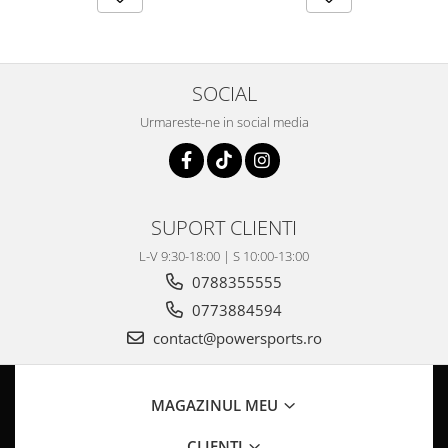
Pompa Benzina
Pompa Presiune
Robinet benzina
Sistem Alimentare
SOCIAL
Sonda Combustibil
Urmareste-ne in social media
CFMOTO
Linhai
Piese Snowmobil
SUPORT CLIENTI
Plastice
Aparatoare
L-V 9:30-18:00 | S 10:00-13:00
0788355555
Aripi
Carcase
0773884594
Carene
contact@powersports.ro
Cleme
Masti
MAGAZINUL MEU
Praguri
Sistem de Răcire
CLIENTI